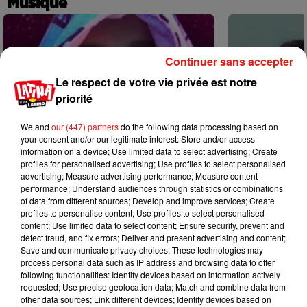
Musique
Continuer sans accepter
Le respect de votre vie privée est notre
priorité
We and
our (447) partners
do the following data processing based on
your consent and/or our legitimate interest: Store and/or access
information on a device; Use limited data to select advertising; Create
profiles for personalised advertising; Use profiles to select personalised
advertising; Measure advertising performance; Measure content
performance; Understand audiences through statistics or combinations
of data from different sources; Develop and improve services; Create
profiles to personalise content; Use profiles to select personalised
content; Use limited data to select content; Ensure security, prevent and
Karol G dévoile la tracklist de son
Benny Blanco 
detect fraud, and fix errors; Deliver and present advertising and content;
nouvel album… avec des invités...
Becky G sur s
Save and communicate privacy choices. These technologies may
6 août 2026
5 août 2026
process personal data such as IP address and browsing data to offer
+ DE MUSIQUE
following functionalities: Identify devices based on information actively
requested; Use precise geolocation data; Match and combine data from
other data sources; Link different devices; Identify devices based on