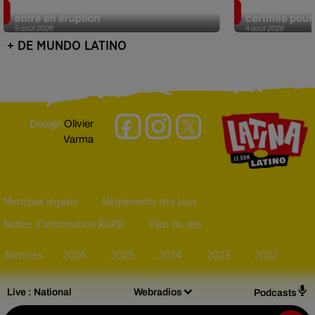
Au Guatemala, le volcan de Fuego
Au Portugal, 
entre en éruption
certifiée pour 
5 août 2026
4 août 2026
+ DE MUNDO LATINO
Design
Olivier
Varma
Mentions légales
Règlements des jeux
Notice d’information RGPD
Plan du site
Archives
2026
2025
2024
2023
2022
Live :
National
Webradios
Podcasts