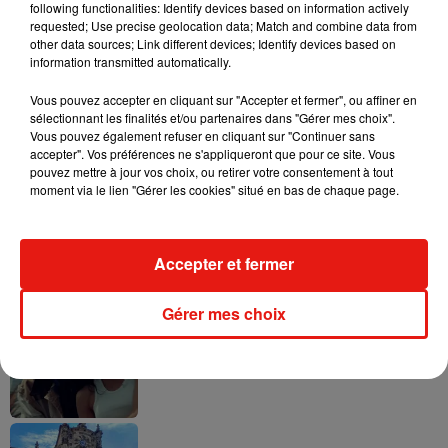
following functionalities: Identify devices based on information actively
requested; Use precise geolocation data; Match and combine data from
other data sources; Link different devices; Identify devices based on
information transmitted automatically.
Vous pouvez accepter en cliquant sur "Accepter et fermer", ou affiner en
sélectionnant les finalités et/ou partenaires dans "Gérer mes choix".
Musique
Vous pouvez également refuser en cliquant sur "Continuer sans
accepter". Vos préférences ne s'appliqueront que pour ce site. Vous
pouvez mettre à jour vos choix, ou retirer votre consentement à tout
moment via le lien "Gérer les cookies" situé en bas de chaque page.
Karol G dévoile la tracklist de son nouvel
album… avec des invités...
6 août 2026
Accepter et fermer
Gérer mes choix
Benny Blanco invite Selena Gomez et
Becky G sur son nouveau single
5 août 2026