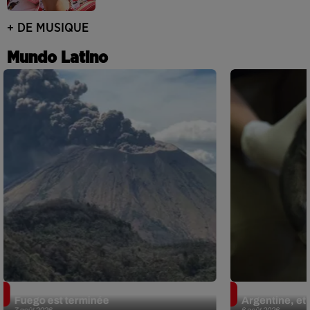
+ DE MUSIQUE
Mundo Latino
Guatemala : l'éruption du volcan de
Le fourmilier 
Fuego est terminée
Argentine, et 
7 août 2026
6 août 2026