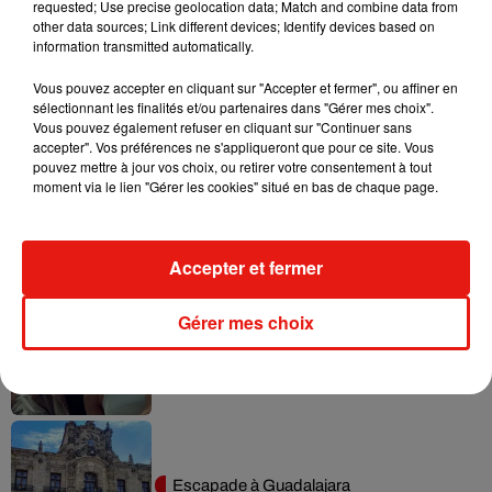
requested; Use precise geolocation data; Match and combine data from
other data sources; Link different devices; Identify devices based on
information transmitted automatically.
Vous pouvez accepter en cliquant sur "Accepter et fermer", ou affiner en
Musique
sélectionnant les finalités et/ou partenaires dans "Gérer mes choix".
Vous pouvez également refuser en cliquant sur "Continuer sans
accepter". Vos préférences ne s'appliqueront que pour ce site. Vous
pouvez mettre à jour vos choix, ou retirer votre consentement à tout
Karol G dévoile la tracklist de son nouvel
moment via le lien "Gérer les cookies" situé en bas de chaque page.
album… avec des invités...
6 août 2026
Accepter et fermer
Gérer mes choix
Benny Blanco invite Selena Gomez et
Becky G sur son nouveau single
5 août 2026
Escapade à Guadalajara