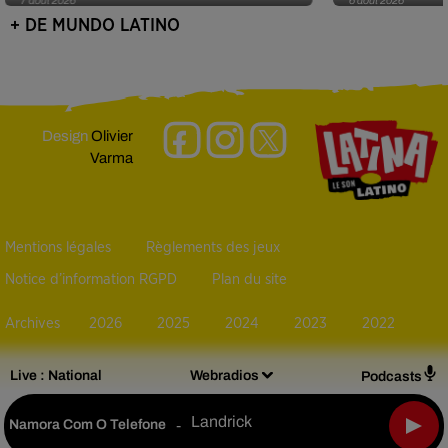
+ DE MUNDO LATINO
Design
Olivier
Varma
Mentions légales
Règlements des jeux
Notice d’information RGPD
Plan du site
Archives
2026
2025
2024
2023
2022
Live :
National
Webradios
Podcasts
Landrick
Namora Com O Telefone
-