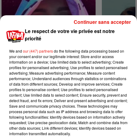
Continuer sans accepter
Le respect de votre vie privée est notre
priorité
We and
our (447) partners
do the following data processing based on
your consent and/or our legitimate interest: Store and/or access
information on a device; Use limited data to select advertising; Create
profiles for personalised advertising; Use profiles to select personalised
advertising; Measure advertising performance; Measure content
performance; Understand audiences through statistics or combinations
of data from different sources; Develop and improve services; Create
profiles to personalise content; Use profiles to select personalised
Karol G dévoile la tracklist de son
Benny Blanco 
content; Use limited data to select content; Ensure security, prevent and
nouvel album… avec des invités...
Becky G sur s
detect fraud, and fix errors; Deliver and present advertising and content;
6 août 2026
5 août 2026
Save and communicate privacy choices. These technologies may
+ DE MUSIQUE
process personal data such as IP address and browsing data to offer
following functionalities: Identify devices based on information actively
requested; Use precise geolocation data; Match and combine data from
other data sources; Link different devices; Identify devices based on
Mundo Latino
information transmitted automatically.