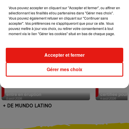
Vous pouvez accepter en cliquant sur "Accepter et fermer", ou affiner en
sélectionnant les finalités et/ou partenaires dans "Gérer mes choix".
Vous pouvez également refuser en cliquant sur "Continuer sans
accepter". Vos préférences ne s'appliqueront que pour ce site. Vous
pouvez mettre à jour vos choix, ou retirer votre consentement à tout
moment via le lien "Gérer les cookies" situé en bas de chaque page.
Accepter et fermer
Gérer mes choix
Au Guatemala, le volcan de Fuego
Au Portugal, 
entre en éruption
certifiée pour 
5 août 2026
4 août 2026
+ DE MUNDO LATINO