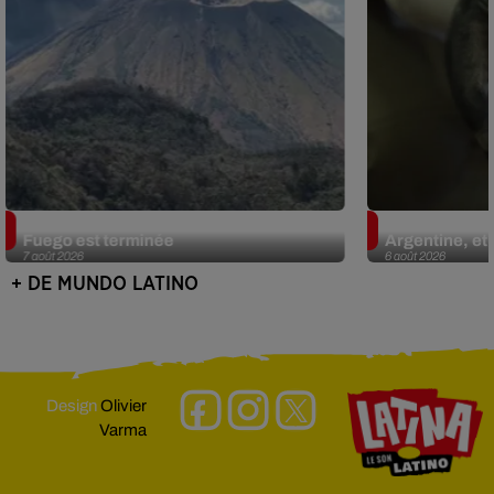
Guatemala : l'éruption du volcan de
Le fourmilier 
Fuego est terminée
Argentine, et 
7 août 2026
6 août 2026
+ DE MUNDO LATINO
Design
Olivier
Varma