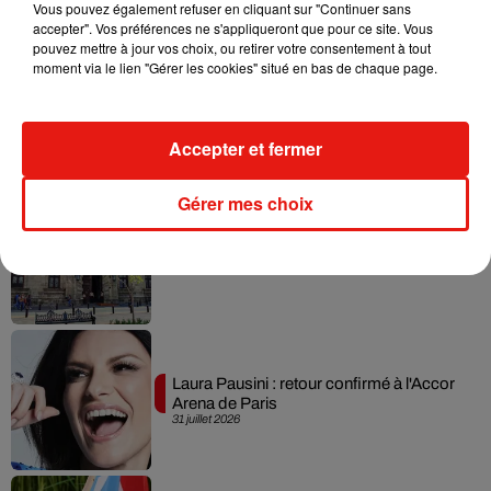
Vous pouvez également refuser en cliquant sur "Continuer sans
accepter". Vos préférences ne s'appliqueront que pour ce site. Vous
pouvez mettre à jour vos choix, ou retirer votre consentement à tout
moment via le lien "Gérer les cookies" situé en bas de chaque page.
Benny Blanco invite Selena Gomez et
Becky G sur son nouveau single
5 août 2026
Accepter et fermer
Gérer mes choix
Escapade à Guadalajara
31 juillet 2026
Laura Pausini : retour confirmé à l'Accor
Arena de Paris
31 juillet 2026