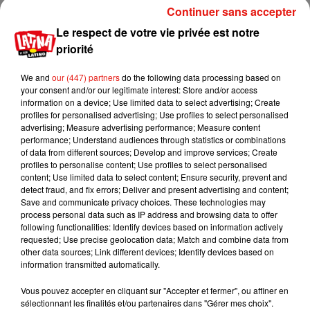
Continuer sans accepter
"J’ai failli pleurer, j'avais reçu une telle montée d'adrénaline"
,
a déclaré Morgan.
"J'étais vraiment content que ça se soit
Le respect de votre vie privée est notre
bien passé et que personne n'ait été blessé."
priorité
Après l'atterrissage du Cessna, Robert Morgan a rencontré
We and
our (447) partners
do the following data processing based on
son nouvel élève, qui l’a pris dans ses bras et lui a dit merci.
your consent and/or our legitimate interest: Store and/or access
information on a device; Use limited data to select advertising; Create
"C'était émouvant. Il a dit qu'il voulait juste rentrer chez lui
profiles for personalised advertising; Use profiles to select personalised
pour voir sa femme enceinte"
, a rapporté Morgan à CNN,
advertising; Measure advertising performance; Measure content
performance; Understand audiences through statistics or combinations
avant de conclure
"A mes yeux, c’est lui le héros. Je faisais
of data from different sources; Develop and improve services; Create
juste mon travail."
profiles to personalise content; Use profiles to select personalised
content; Use limited data to select content; Ensure security, prevent and
detect fraud, and fix errors; Deliver and present advertising and content;
Save and communicate privacy choices. These technologies may
process personal data such as IP address and browsing data to offer
Musique
following functionalities: Identify devices based on information actively
requested; Use precise geolocation data; Match and combine data from
other data sources; Link different devices; Identify devices based on
information transmitted automatically.
Karol G dévoile la tracklist de son nouvel
album… avec des invités...
Vous pouvez accepter en cliquant sur "Accepter et fermer", ou affiner en
6 août 2026
sélectionnant les finalités et/ou partenaires dans "Gérer mes choix".