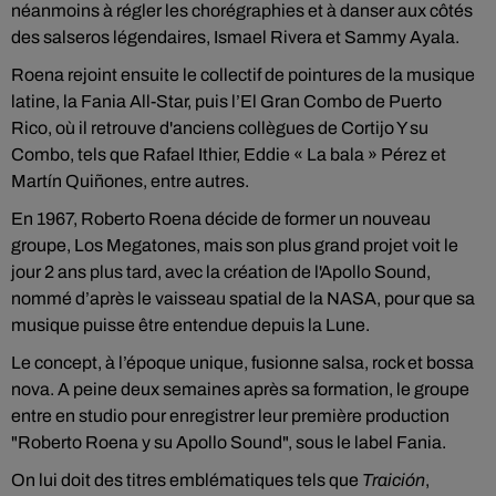
néanmoins à régler les chorégraphies et à danser aux côtés
des salseros légendaires, Ismael Rivera et Sammy Ayala.
Roena rejoint ensuite le collectif de pointures de la musique
latine, la Fania All-Star, puis l’El Gran Combo de Puerto
Rico, où il retrouve d'anciens collègues de Cortijo Y su
Combo, tels que Rafael Ithier, Eddie « La bala » Pérez et
Martín Quiñones, entre autres.
En 1967, Roberto Roena décide de former un nouveau
groupe, Los Megatones, mais son plus grand projet voit le
jour 2 ans plus tard, avec la création de l'Apollo Sound,
nommé d’après le vaisseau spatial de la NASA, pour que sa
musique puisse être entendue depuis la Lune.
Le concept, à l’époque unique, fusionne salsa, rock et bossa
nova. A peine deux semaines après sa formation, le groupe
entre en studio pour enregistrer leur première production
"Roberto Roena y su Apollo Sound", sous le label Fania.
On lui doit des titres emblématiques tels que
Traición
,