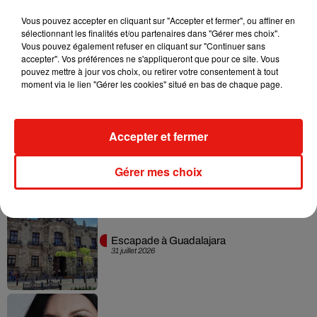
Vous pouvez accepter en cliquant sur "Accepter et fermer", ou affiner en
sélectionnant les finalités et/ou partenaires dans "Gérer mes choix".
Vous pouvez également refuser en cliquant sur "Continuer sans
Karol G dévoile la tracklist de son nouvel
accepter". Vos préférences ne s'appliqueront que pour ce site. Vous
album… avec des invités...
6 août 2026
pouvez mettre à jour vos choix, ou retirer votre consentement à tout
moment via le lien "Gérer les cookies" situé en bas de chaque page.
Accepter et fermer
Benny Blanco invite Selena Gomez et
Becky G sur son nouveau single
5 août 2026
Gérer mes choix
Escapade à Guadalajara
31 juillet 2026