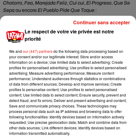
Chotorro
,
Fea
,
Marejada Feliz
,
Cui cui
,
El Progreso
,
Que Se
Sepa
ou encore
El Pueblo Pide Que Toque
:
Continuer sans accepter
Le respect de votre vie privée est notre
Cet élément est masqué compte-tenu du refus du
priorité
dépôt de cookies que vous avez exprimé. Si vous
souhaitez l'afficher, merci de nous donner votre accord
We and
our (447) partners
do the following data processing based on
en cliquant sur le bouton ci-dessous.
your consent and/or our legitimate interest: Store and/or access
information on a device; Use limited data to select advertising; Create
profiles for personalised advertising; Use profiles to select personalised
Afficher l'élément
advertising; Measure advertising performance; Measure content
performance; Understand audiences through statistics or combinations
of data from different sources; Develop and improve services; Create
Roberto reviendra sur la phénomènale contribution de
profiles to personalise content; Use profiles to select personalised
content; Use limited data to select content; Ensure security, prevent and
Roberto Roena à l'univers de la salsa dans l'émission
detect fraud, and fix errors; Deliver and present advertising and content;
Domingo Salseros, dimanche 26 septembre à 20h.
Save and communicate privacy choices. These technologies may
process personal data such as IP address and browsing data to offer
following functionalities: Identify devices based on information actively
requested; Use precise geolocation data; Match and combine data from
other data sources; Link different devices; Identify devices based on
Musique
information transmitted automatically.