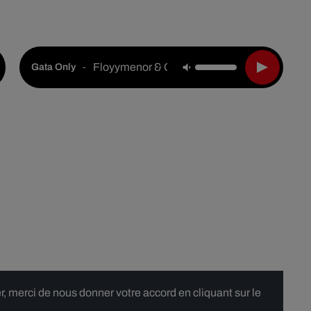
Live :
National
Webradios
Podcasts
Floyymenor & Cris Mj
-
Gata Only
 merci de nous donner votre accord en cliquant sur le