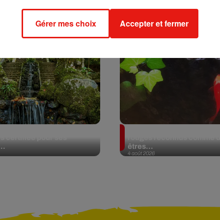
Gérer mes choix
Accepter et fermer
al, une forêt est
En Argentine, deux poiss
 certifiée pour ses
rouges reconnus comme 
..
êtres...
4 août 2026