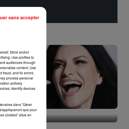
uer sans accepter
erest: Store and/or
tising; Use profiles to
tand audiences through
personalise content; Use
 fraud, and fix errors;
 may process personal
mation actively
vices; Identify devices
rtenaires dans "Gérer
s'appliqueront que pour
Laura Pausini : retour confirmé à l'Accor Arena de
les cookies" situé en
Paris
31 juillet 2026