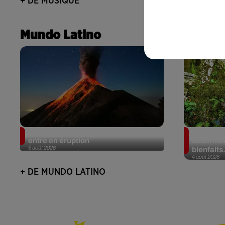
+ DE MUSIQUE
Mundo Latino
Au Guatemala, le volcan de Fuego
Au Portug
entre en éruption
désormais
5 août 2026
bienfaits.
4 août 2026
+ DE MUNDO LATINO