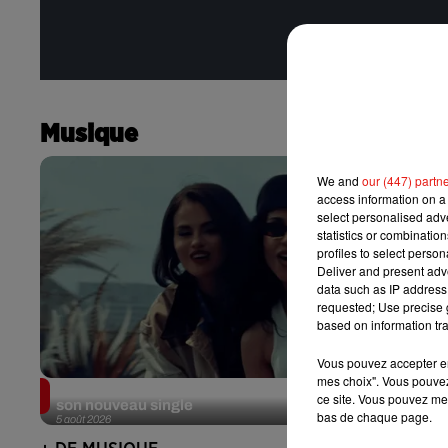
Musique
We and
our (447) partn
access information on a 
select personalised ad
statistics or combinatio
profiles to select person
Deliver and present adv
data such as IP address 
requested; Use precise g
based on information tra
Vous pouvez accepter en 
mes choix". Vous pouvez
Benny Blanco invite Selena Gomez et Becky G sur
ce site. Vous pouvez met
son nouveau single
bas de chaque page.
5 août 2026