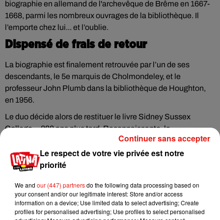
biographie en allemand de l'archevêque de Brême en 1667-
1668, parmi les nombreux ouvrages de la bibliothèque. Il
l’emporte chez lui... et l’oublie.
Dispensé de frais de retour
La biographie est finalement retrouvée par l’un de ses
descendants, le 5e marquis de Cholmondeley, et le
professeur John Plumb dans la bibliothèque de Houghton,
en 1956.
Le duo décide alors de restituer le livre Sidney Sussex
College… 288 ans plus tard. Reconnaissante, la
Continuer sans accepter
bibliothèque ne leur a pas fait payer d’amende pour ce léger
Le respect de votre vie privée est notre
retard.
priorité
We and
our (447) partners
do the following data processing based on
your consent and/or our legitimate interest: Store and/or access
Musique
information on a device; Use limited data to select advertising; Create
profiles for personalised advertising; Use profiles to select personalised