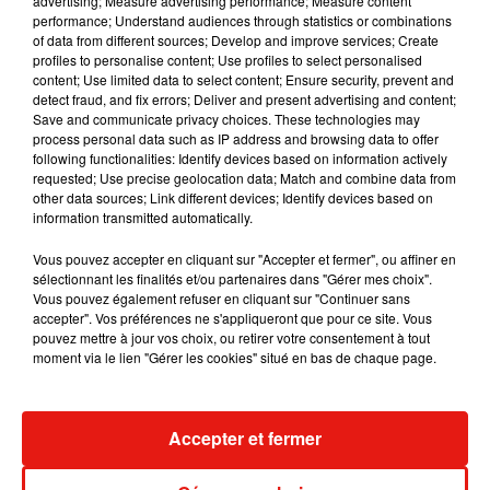
advertising; Measure advertising performance; Measure content
performance; Understand audiences through statistics or combinations
Karol G dévoile la tracklist de son nouvel
of data from different sources; Develop and improve services; Create
album… avec des invités...
profiles to personalise content; Use profiles to select personalised
6 août 2026
content; Use limited data to select content; Ensure security, prevent and
detect fraud, and fix errors; Deliver and present advertising and content;
Save and communicate privacy choices. These technologies may
process personal data such as IP address and browsing data to offer
following functionalities: Identify devices based on information actively
requested; Use precise geolocation data; Match and combine data from
Benny Blanco invite Selena Gomez et
other data sources; Link different devices; Identify devices based on
Becky G sur son nouveau single
information transmitted automatically.
5 août 2026
Vous pouvez accepter en cliquant sur "Accepter et fermer", ou affiner en
sélectionnant les finalités et/ou partenaires dans "Gérer mes choix".
Vous pouvez également refuser en cliquant sur "Continuer sans
accepter". Vos préférences ne s'appliqueront que pour ce site. Vous
Escapade à Guadalajara
pouvez mettre à jour vos choix, ou retirer votre consentement à tout
31 juillet 2026
moment via le lien "Gérer les cookies" situé en bas de chaque page.
Accepter et fermer
Laura Pausini : retour confirmé à l'Accor