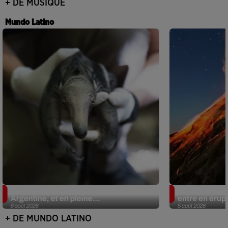
+ DE MUSIQUE
Mundo Latino
Le fourmilier géant fait son retour en
Au Guatemala,
Argentine, et en pleine...
entre en érup
6 août 2026
5 août 2026
+ DE MUNDO LATINO