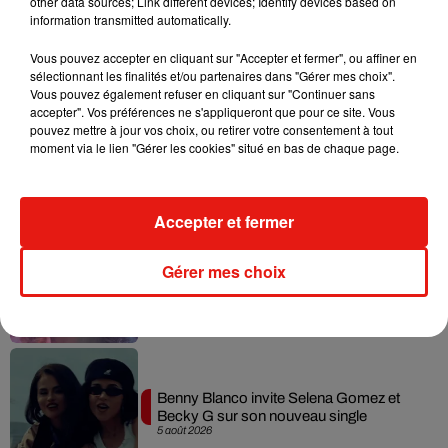
other data sources; Link different devices; Identify devices based on
information transmitted automatically.
vérifient toujours aujourd’hui au volant de la gamme du
constructeur : de l’EX30 100% électrique à l’EX90 en
Vous pouvez accepter en cliquant sur "Accepter et fermer", ou affiner en
passant par le XC60.
sélectionnant les finalités et/ou partenaires dans "Gérer mes choix".
Vous pouvez également refuser en cliquant sur "Continuer sans
Pour les trajets courts, privilégiez la marche ou le vélo.
accepter". Vos préférences ne s'appliqueront que pour ce site. Vous
pouvez mettre à jour vos choix, ou retirer votre consentement à tout
moment via le lien "Gérer les cookies" situé en bas de chaque page.
Musique
Accepter et fermer
Karol G dévoile la tracklist de son nouvel
Gérer mes choix
album… avec des invités...
6 août 2026
Benny Blanco invite Selena Gomez et
Becky G sur son nouveau single
5 août 2026