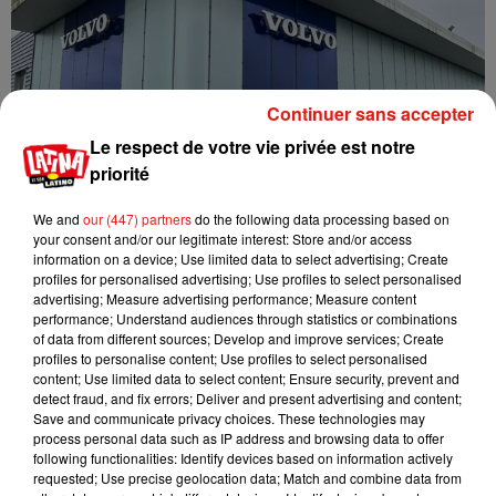
Continuer sans accepter
Le respect de votre vie privée est notre
priorité
We and
our (447) partners
do the following data processing based on
your consent and/or our legitimate interest: Store and/or access
Crédit :
©DR
information on a device; Use limited data to select advertising; Create
profiles for personalised advertising; Use profiles to select personalised
Cet ADN s’est consolidé en 1972, date à laquelle Volvo
advertising; Measure advertising performance; Measure content
performance; Understand audiences through statistics or combinations
assoit sa réputation de pionnier de la sécurité avec
of data from different sources; Develop and improve services; Create
l’invention du siège enfant dos à la route. Six ans plus tard, la
profiles to personalise content; Use profiles to select personalised
marque dévoile un coussin réhausseur pour les plus de 4
content; Use limited data to select content; Ensure security, prevent and
detect fraud, and fix errors; Deliver and present advertising and content;
ans, une première ! Airbag, système de surveillance anti-
Save and communicate privacy choices. These technologies may
angle mort BLIS™, freinage automatique… Depuis, Volvo n’a
process personal data such as IP address and browsing data to offer
cessé d’innover pour la sécurité de tous sur les routes.
following functionalities: Identify devices based on information actively
requested; Use precise geolocation data; Match and combine data from
Ces valeurs sont très appréciées des clients Volvo. Elles se