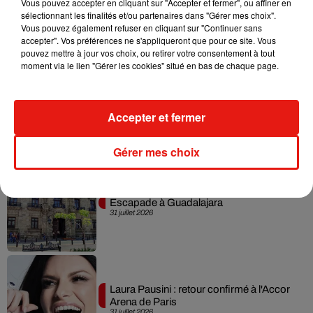
Vous pouvez accepter en cliquant sur "Accepter et fermer", ou affiner en
Karol G dévoile la tracklist de son nouvel
sélectionnant les finalités et/ou partenaires dans "Gérer mes choix".
album… avec des invités...
Vous pouvez également refuser en cliquant sur "Continuer sans
6 août 2026
accepter". Vos préférences ne s'appliqueront que pour ce site. Vous
pouvez mettre à jour vos choix, ou retirer votre consentement à tout
moment via le lien "Gérer les cookies" situé en bas de chaque page.
Benny Blanco invite Selena Gomez et
Accepter et fermer
Becky G sur son nouveau single
5 août 2026
Gérer mes choix
Escapade à Guadalajara
31 juillet 2026
Laura Pausini : retour confirmé à l'Accor
Arena de Paris
31 juillet 2026