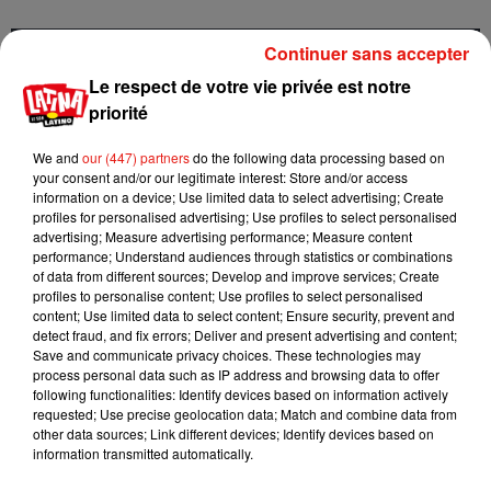
Continuer sans accepter
Cet élément est masqué compte-tenu du refus du
Le respect de votre vie privée est notre
dépôt de cookies que vous avez exprimé. Si vous
priorité
souhaitez l'afficher, merci de nous donner votre accord
en cliquant sur le bouton ci-dessous.
We and
our (447) partners
do the following data processing based on
your consent and/or our legitimate interest: Store and/or access
Afficher l'élément
information on a device; Use limited data to select advertising; Create
profiles for personalised advertising; Use profiles to select personalised
advertising; Measure advertising performance; Measure content
performance; Understand audiences through statistics or combinations
Scream VI • De Matt Bettinelli-Olpin et Tyler Gillett • Avec
of data from different sources; Develop and improve services; Create
Melissa Barrera, Courteney Cox, Jenna Ortega, Hayden
profiles to personalise content; Use profiles to select personalised
content; Use limited data to select content; Ensure security, prevent and
Panettiere…
detect fraud, and fix errors; Deliver and present advertising and content;
Save and communicate privacy choices. These technologies may
process personal data such as IP address and browsing data to offer
following functionalities: Identify devices based on information actively
requested; Use precise geolocation data; Match and combine data from
Musique
other data sources; Link different devices; Identify devices based on
information transmitted automatically.