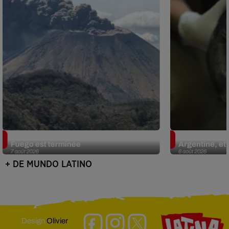
Guatemala : l'éruption du volcan de
Le fourmilier 
Fuego est terminée
Argentine, et 
7 août 2026
6 août 2026
+ DE MUNDO LATINO
Design
Olivier