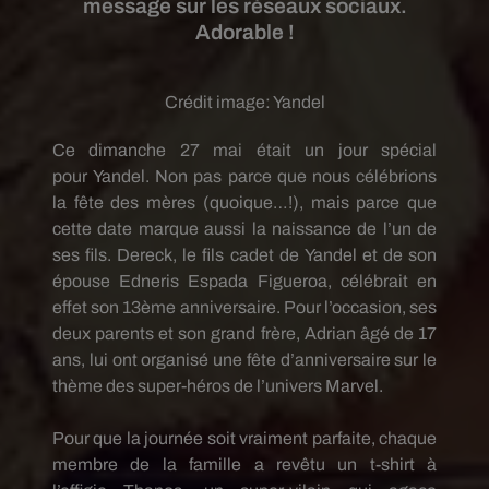
message sur les réseaux sociaux.
Adorable !
Crédit image:
Yandel
Ce dimanche 27 mai était un jour spécial
pour
Yandel
.
Non pas parce que nous célébrions
la fête des mères
(quoique…!)
, mais parce que
cette date marque aussi la naissance de l’un de
ses fils.
Dereck
, le fils cadet de
Yandel
et de son
épouse
Edneris
Espada
Figueroa
, célébrait en
effet son
13ème
anniversaire.
Pour l’occasion, ses
deux parents et son grand frère, Adrian âgé de 17
ans, lui ont organisé une fête d’anniversaire sur le
thème des super-héros de l’univers
Marvel
.
Pour que la journée soit vraiment parfaite, chaque
membre de la famille a revêtu un t-shirt à