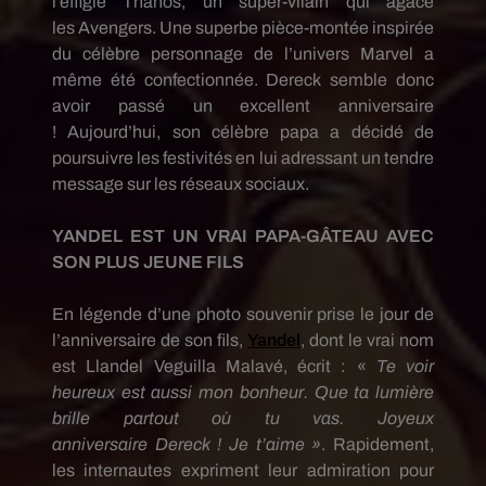
l’effigie
Thanos
, un super-vilain qui agace
les
Avengers
.
Une superbe pièce-montée inspirée
du célèbre personnage de l’univers
Marvel
a
même été confectionnée.
Dereck
semble donc
avoir passé un excellent anniversaire
!
Aujourd’hui, son célèbre papa a décidé de
poursuivre les festivités en lui adressant un tendre
message sur les réseaux sociaux.
YANDEL
EST UN VRAI
PAPA-GÂTEAU
AVEC
SON PLUS JEUNE FILS
En légende d’une photo souvenir prise le jour de
l’anniversaire de son fils,
Yandel
, dont le vrai nom
est
Llandel
Veguilla
Malavé
, écrit :
«
Te voir
heureux est aussi mon bonheur.
Que ta lumière
brille partout où tu vas.
Joyeux
anniversaire
Dereck
!
Je t’aime »
.
Rapidement,
les internautes expriment leur admiration pour