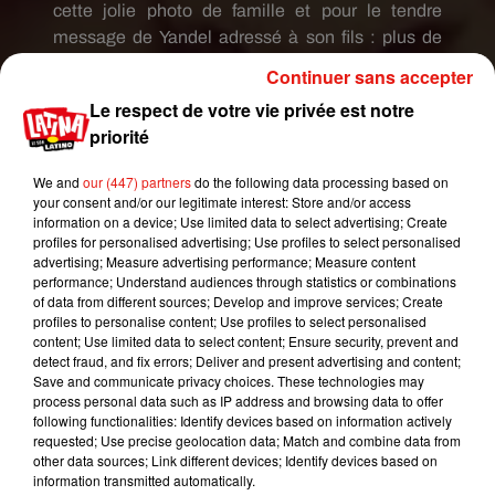
cette jolie photo de famille et pour le tendre
message de
Yandel
adressé à son fils :
plus de
167 000 mentions
J
’aime et de nombreux
Continuer sans accepter
commentaires dans lesquels
Dereck
reçoit
Le respect de votre vie privée est notre
encore une multitude de messages
priorité
d’anniversaire.
We and
our (447) partners
do the following data processing based on
Après plusieurs années
your consent and/or our legitimate interest: Store and/or access
information on a device; Use limited data to select advertising; Create
d’absence,
Yandel
y
Wisin
ont récemment
profiles for personalised advertising; Use profiles to select personalised
annoncé leur grand retour dans l’industrie
advertising; Measure advertising performance; Measure content
musicale.
Ils viennent d’ailleurs de signer
performance; Understand audiences through statistics or combinations
of data from different sources; Develop and improve services; Create
plusieurs succès, comme avec la
profiles to personalise content; Use profiles to select personalised
chanson
Peligrosa
en duo avec J
Balvin
.
Les deux
content; Use limited data to select content; Ensure security, prevent and
acolytes de longue date ont également confirmé
detect fraud, and fix errors; Deliver and present advertising and content;
Save and communicate privacy choices. These technologies may
leur retour sur scène avec une grande tournée
process personal data such as IP address and browsing data to offer
mondiale.
following functionalities: Identify devices based on information actively
requested; Use precise geolocation data; Match and combine data from
other data sources; Link different devices; Identify devices based on
information transmitted automatically.