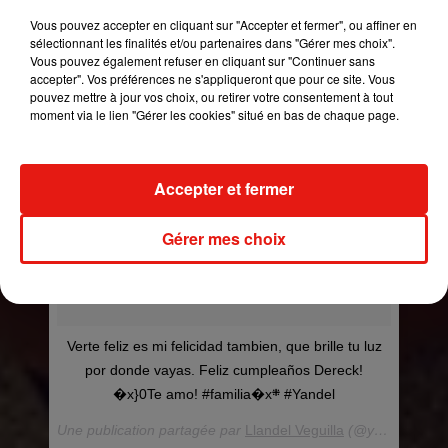
Vous pouvez accepter en cliquant sur "Accepter et fermer", ou affiner en
sélectionnant les finalités et/ou partenaires dans "Gérer mes choix".
Vous pouvez également refuser en cliquant sur "Continuer sans
accepter". Vos préférences ne s'appliqueront que pour ce site. Vous
pouvez mettre à jour vos choix, ou retirer votre consentement à tout
moment via le lien "Gérer les cookies" situé en bas de chaque page.
Accepter et fermer
Gérer mes choix
Verte feliz es mi felicidad tambien, que brille tu luz
por donde vayas. Feliz cumpleaños Dereck!
�x}0Te amo! #familia�x܍ #Yandel
Une publication partagée par
Llandel Veguilla
(@yandel) le
28