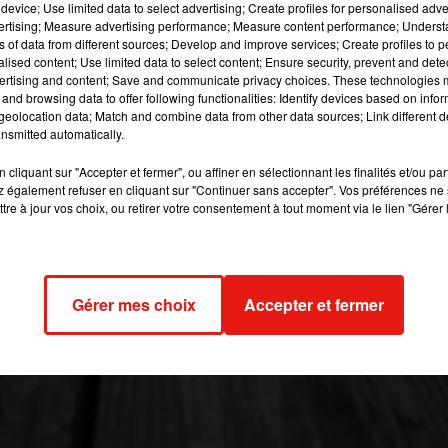
device; Use limited data to select advertising; Create profiles for personalised adver
vertising; Measure advertising performance; Measure content performance; Unders
 image:
Pixabay
ns of data from different sources; Develop and improve services; Create profiles to 
alised content; Use limited data to select content; Ensure security, prevent and detect
les choses à moitié. Exit les patinoires hivernales traditionnell
ertising and content; Save and communicate privacy choices. These technologies
de. La ville de
Pantin
a créé un événement 100% patins. Ca 
and browsing data to offer following functionalities: Identify devices based on infor
eolocation data; Match and combine data from other data sources; Link different de
minuit.
nsmitted automatically.
les grands que les petits, des jeux et même des initiations so
cliquant sur "Accepter et fermer", ou affiner en sélectionnant les finalités et/ou pa
 vous allez pouvoir vous ambiancer lors d’une soirée Hip Hop Pat
 également refuser en cliquant sur "Continuer sans accepter". Vos préférences ne 
tre à jour vos choix, ou retirer votre consentement à tout moment via le lien "Gérer 
019 à 12h30 par Gianni CASTILLO
Gérer mes choix
Accepter et fermer