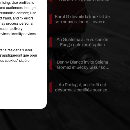
tising; Use profiles to
pleine...
tand audiences through
personalise content; Use
Karol G dévoile la tracklist de
 fraud, and fix errors;
es
son nouvel album… avec des
 may process personal
invités...
se
mation actively
vices; Identify devices
Au Guatemala, le volcan de
nt
Fuego entre en éruption
rtenaires dans "Gérer
in
s'appliqueront que pour
les cookies" situé en
Benny Blanco invite Selena
Gomez et Becky G sur son
nouveau single
Au Portugal, une forêt est
désormais certifiée pour ses
bienfaits...