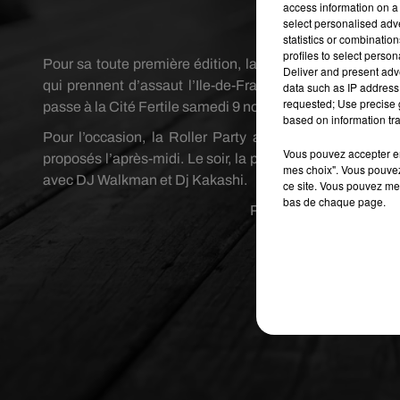
access information on a 
select personalised ad
Crédit
statistics or combinatio
profiles to select person
Pour sa toute première édition, la Pantinoire ne fait pas 
Deliver and present adv
qui prennent d’assaut l’Ile-de-France durant cette pério
data such as IP address 
requested; Use precise g
passe à la Cité Fertile samedi 9 novembre 2019 de 14h à 
based on information tra
Pour l’occasion, la Roller Party accueille aussi bien 
Vous pouvez accepter en 
proposés l’après-midi. Le soir, la piste se transforme et
mes choix". Vous pouvez
avec DJ Walkman et Dj Kakashi.
ce site. Vous pouvez met
bas de chaque page.
Publié : 8 novembre 2