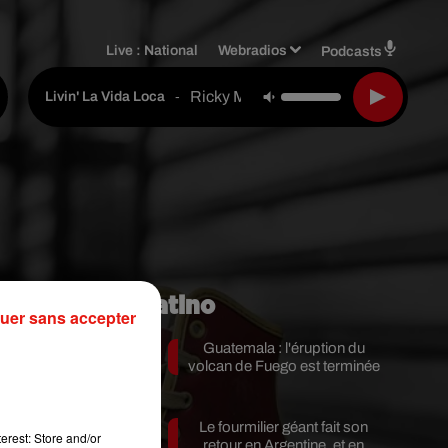
Live :
National
Webradios
Podcasts
Ricky Martin
-
Livin' La Vida Loca
Mundo Latino
uer sans accepter
Guatemala : l'éruption du
volcan de Fuego est terminée
Le fourmilier géant fait son
erest: Store and/or
retour en Argentine, et en