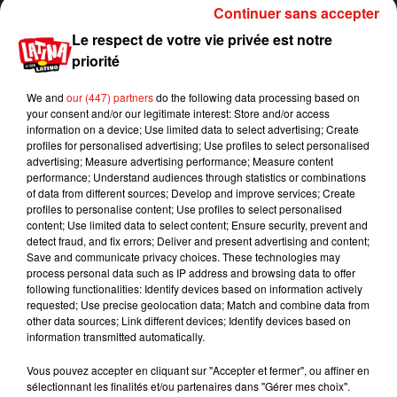
Continuer sans accepter
#MadeWithNature
#EndPlasticWaste
#Mylo
///
Le respect de votre vie privée est notre
pic.twitter.com/LNjH3ebMfv
priorité
— adidas (@adidas)
April 15, 2021
We and
our (447) partners
do the following data processing based on
Pour le moment, c’est un produit concept, mais il
your consent and/or our legitimate interest: Store and/or access
devrait débarquer dans nos boutiques dans moins
information on a device; Use limited data to select advertising; Create
profiles for personalised advertising; Use profiles to select personalised
d’un an. L’objectif est bien évidemment d’utiliser
advertising; Measure advertising performance; Measure content
ce matériau naturel pour d’autres produits.
performance; Understand audiences through statistics or combinations
Rappelons que la Stan Smith est déjà écolo! Elle
of data from different sources; Develop and improve services; Create
profiles to personalise content; Use profiles to select personalised
contient depuis cette année 50% de plastiques
content; Use limited data to select content; Ensure security, prevent and
recyclés. Autre projet de la marque:
detect fraud, and fix errors; Deliver and present advertising and content;
commercialiser une chaussure de running 100%
Save and communicate privacy choices. These technologies may
process personal data such as IP address and browsing data to offer
recyclable.
following functionalities: Identify devices based on information actively
Publié : 20 avril 2021 à 14h24 par Clement
requested; Use precise geolocation data; Match and combine data from
other data sources; Link different devices; Identify devices based on
Gwizdz
information transmitted automatically.
Mundo Latino
Vous pouvez accepter en cliquant sur "Accepter et fermer", ou affiner en
sélectionnant les finalités et/ou partenaires dans "Gérer mes choix".