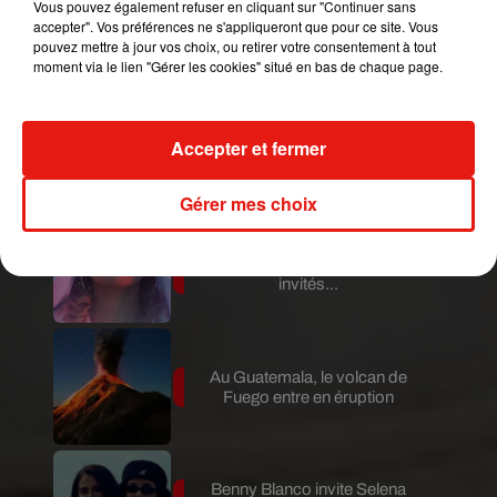
Vous pouvez également refuser en cliquant sur "Continuer sans
Guatemala : l'éruption du volcan
accepter". Vos préférences ne s'appliqueront que pour ce site. Vous
de Fuego est terminée
pouvez mettre à jour vos choix, ou retirer votre consentement à tout
moment via le lien "Gérer les cookies" situé en bas de chaque page.
Le fourmilier géant fait son retour
Accepter et fermer
en Argentine, et en pleine...
Gérer mes choix
Karol G dévoile la tracklist de
son nouvel album… avec des
invités...
Au Guatemala, le volcan de
Fuego entre en éruption
Benny Blanco invite Selena