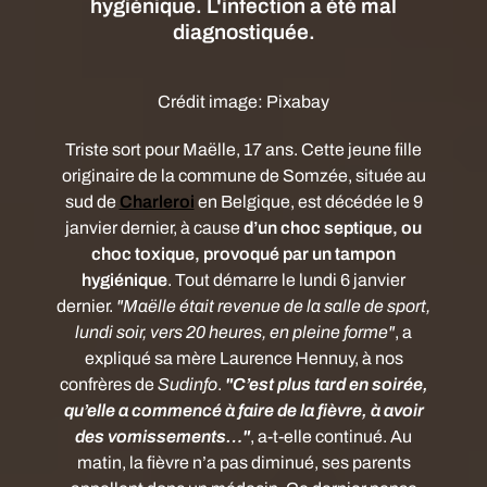
hygiénique. L'infection a été mal
diagnostiquée.
Crédit image:
Pixabay
Triste sort pour Maëlle, 17 ans. Cette jeune fille
originaire
de la commune de Somzée, située au
sud de
Charleroi
en
Belgique, est décédée le 9
janvier dernier, à cause
d’un choc septique, ou
choc toxique, provoqué par un tampon
hygiénique
. Tout démarre le lundi 6 janvier
dernier.
"Maëlle était revenue de la salle de sport,
lundi soir, vers 20 heures, en pleine forme"
, a
expliqué sa mère Laurence Hennuy, à nos
confrères de
Sudinfo
.
"C’est plus tard en soirée,
qu’elle a commencé à faire de la fièvre, à avoir
des vomissements…"
, a-t-elle continué. Au
matin, la fièvre n’a pas diminué, ses parents