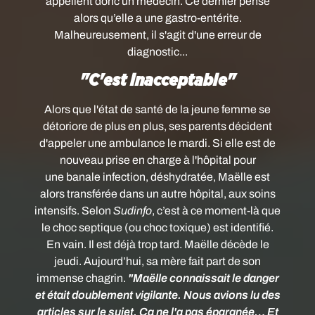
appellent donc un médecin. Ce dernier pense
alors qu’elle a une gastro-entérite.
Malheureusement, il s'agit d'une erreur de
diagnostic...
"C'est inacceptable"
Alors que l'état de santé de la jeune femme
se
détoriore de plus en plus, ses parents décident
d'appeler une ambulance le mardi. Si elle est de
nouveau prise en charge à l'hôpital pour
une banale infection, déshydratée, Maëlle est
alors transférée dans un autre hôpital, aux soins
intensifs. Selon
Sudinfo
, c’est à ce moment-là que
le choc septique (ou choc toxique) est identifié.
En vain. Il est déjà trop tard. Maëlle décède le
jeudi.
Aujourd’hui, sa mère fait part de son
immense chagrin.
"Maëlle connaissait le danger
et était doublement vigilante. Nous avions lu des
articles sur le sujet. Ça ne l'a pas épargnée… Et