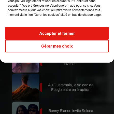
Vous pouvez également refuser en cliquant sur "Continuer sans
Guatemala : l'éruption du volcan
accepter". Vos préférences ne s'appliqueront que pour ce site. Vous
de Fuego est terminée
pouvez mettre à jour vos choix, ou retirer votre consentement à tout
moment via le lien "Gérer les cookies" situé en bas de chaque page.
Le fourmilier géant fait son retour
Accepter et fermer
en Argentine, et en pleine...
Gérer mes choix
Karol G dévoile la tracklist de
son nouvel album… avec des
invités...
Au Guatemala, le volcan de
Fuego entre en éruption
Benny Blanco invite Selena