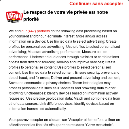
Continuer sans accepter
chiffre était d’environ un tiers ces derniers mois.
Les variants du coronavirus sont divisés en deux
Le respect de votre vie privée est notre
catégories par l’OMS : les
«
variants d’intérêt »
,
priorité
qui conduisent à des cas groupés ou se
We and
our (447) partners
do the following data processing based on
produisent dans plusieurs pays (le lambda
your consent and/or our legitimate interest: Store and/or access
appartient à cette catégorie). Ou alors ceux se
information on a device; Use limited data to select advertising; Create
situant à un niveau plus élevé,
«
le
s variants
profiles for personalised advertising; Use profiles to select personalised
advertising; Measure advertising performance; Measure content
préoccupants »
qui sont manifestement plus
performance; Understand audiences through statistics or combinations
contagieux, plus difficiles à contrôler ou
of data from different sources; Develop and improve services; Create
conduisent à des maladies plus graves. Ce
profiles to personalise content; Use profiles to select personalised
content; Use limited data to select content; Ensure security, prevent and
dernier groupe comprend par exemple le variant
detect fraud, and fix errors; Deliver and present advertising and content;
delta, qui a incité les autorités britanniques à
Save and communicate privacy choices. These technologies may
reporter la fin prévue des mesures de
process personal data such as IP address and browsing data to offer
following functionalities: Identify devices based on information actively
confinement.
requested; Use precise geolocation data; Match and combine data from
other data sources; Link different devices; Identify devices based on
Publié : 21 juin 2021 à 7h00 par Jérome Pasanau
information transmitted automatically.
Mundo Latino
Vous pouvez accepter en cliquant sur "Accepter et fermer", ou affiner en
sélectionnant les finalités et/ou partenaires dans "Gérer mes choix".