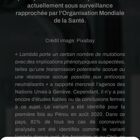
actuellement sous surveillance
rapprochée par l'Organisation Mondiale
de la Santé.
Crédit image:
Pixabay
«
Lambda porte un certain nombre de mutations
avec des implications phénotypiques suspectées,
telles qu’une transmission potentielle accrue ou
une résistance accrue possible aux anticorps
neutralisants »
a rapporté mercredi l’agence des
Nations Unies à Genève. Cependant, il n’y a pas
encore d’études fiables ou de conclusions fermes
à ce sujet. Le variant a été identifié pour la
première fois au Pérou en août 2020. Dans ce
pays, 81% de tous les cas de coronavirus
analysés ont été identifiés comme le variant
lambda depuis avril. En Argentine et au Chili, ce