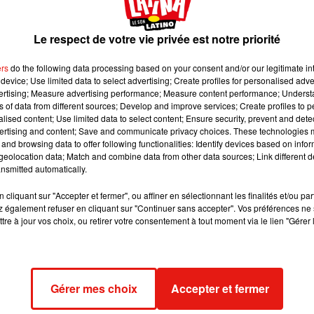
llions d'euros de cocaïne sur le toit d'une maison d
Le respect de votre vie privée est notre priorité
li San Pietro, en Italie.
ers
do the following data processing based on your consent and/or our legitimate int
device; Use limited data to select advertising; Create profiles for personalised adver
 image:
Pixabay
vertising; Measure advertising performance; Measure content performance; Unders
ns of data from different sources; Develop and improve services; Create profiles to 
 habitants situé en Sardaine, en Italie ! Le pilote d'un petit avion 
alised content; Use limited data to select content; Ensure security, prevent and detect
ertising and content; Save and communicate privacy choices. These technologies
plus de huit kilos de cocaïne
sur le toit d’une maison individuell
and browsing data to offer following functionalities: Identify devices based on infor
i les faits remontent au mois de mars, les médias locaux avancen
eolocation data; Match and combine data from other data sources; Link different de
arché noir pourrait s’élever
à neuf millions d’euros
.
nsmitted automatically.
ly Down"
cliquant sur "Accepter et fermer", ou affiner en sélectionnant les finalités et/ou pa
 également refuser en cliquant sur "Continuer sans accepter". Vos préférences ne 
ée
Fly Down
, la police a arrêté le pilote de l'avion ce mardi 13 juille
tre à jour vos choix, ou retirer votre consentement à tout moment via le lien "Gérer 
ce à
des déclarations de témoins du personnel de l'aéroport
. L
r des cargaisons de stupéfiants
dans les zones rurales italienne
altitude afin d'éviter les radars.
Gérer mes choix
Accepter et fermer
d’Oristano,
l'appareil a disparu des radars pendant 20 minutes
yse des signaux GPS et des images de vidéosurveillance ont ains