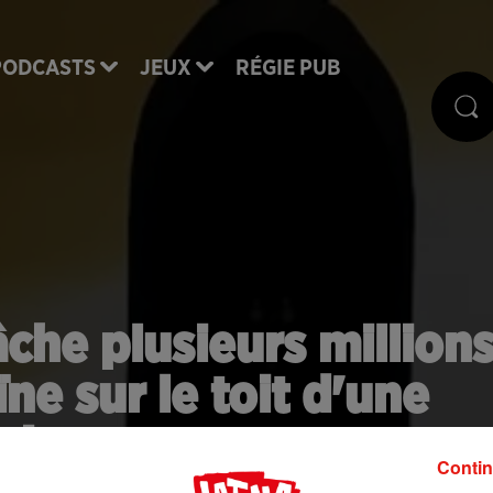
PODCASTS
JEUX
RÉGIE PUB
âche plusieurs million
ne sur le toit d'une
aison
Contin