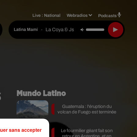
Live :
National
Webradios
Podcasts
La Coya & Jsca & Kimy Lq
-
Latina Mami
s
Mundo Latino
Guatemala : l'éruption du
volcan de Fuego est terminée
uer sans accepter
Le fourmilier géant fait son
retour en Argentine, et en