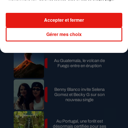
en Argentine, et en pleine...
Accepter et fermer
Karol G dévoile la tracklist de
son nouvel album… avec des
Gérer mes choix
invités...
Au Guatemala, le volcan de
Fuego entre en éruption
Benny Blanco invite Selena
Gomez et Becky G sur son
nouveau single
Au Portugal, une forêt est
désormais certifiée pour ses