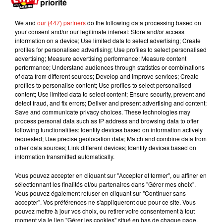
priorité
l’a vu entrer dans les toilettes habillé en femme et
en ressortir avec des «
habits d’homme
». Elle a
We and
our (447) partners
do the following data processing based on
alors aussi alerté le pilote qui a ensuite prévenu
your consent and/or our legitimate interest: Store and/or access
information on a device; Use limited data to select advertising; Create
les autorités au sol. L’homme a été arrêté par la
profiles for personalised advertising; Use profiles to select personalised
police et escorté jusqu’à son domicile pour y
advertising; Measure advertising performance; Measure content
effectuer une quarantaine sous haute
performance; Understand audiences through statistics or combinations
of data from different sources; Develop and improve services; Create
surveillance. Selon
CNN
, le fraudeur devra
profiles to personalise content; Use profiles to select personalised
également répondre de son acte devant la justice
content; Use limited data to select content; Ensure security, prevent and
indonésienne.
detect fraud, and fix errors; Deliver and present advertising and content;
Save and communicate privacy choices. These technologies may
Publié : 25 juillet 2021 à 14h45 par Aurélie AMCN
process personal data such as IP address and browsing data to offer
Mundo Latino
following functionalities: Identify devices based on information actively
requested; Use precise geolocation data; Match and combine data from
other data sources; Link different devices; Identify devices based on
information transmitted automatically.
Guatemala : l'éruption du volcan
de Fuego est terminée
Vous pouvez accepter en cliquant sur "Accepter et fermer", ou affiner en
sélectionnant les finalités et/ou partenaires dans "Gérer mes choix".
Vous pouvez également refuser en cliquant sur "Continuer sans
accepter". Vos préférences ne s'appliqueront que pour ce site. Vous
pouvez mettre à jour vos choix, ou retirer votre consentement à tout
Le fourmilier géant fait son retour
moment via le lien "Gérer les cookies" situé en bas de chaque page.