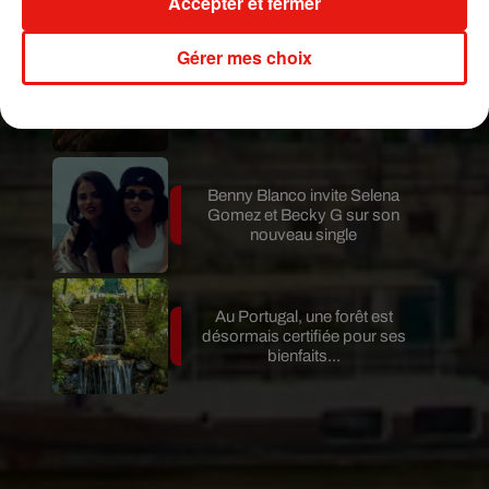
Accepter et fermer
Gérer mes choix
Au Guatemala, le volcan de
Fuego entre en éruption
Benny Blanco invite Selena
Gomez et Becky G sur son
nouveau single
Au Portugal, une forêt est
désormais certifiée pour ses
bienfaits...