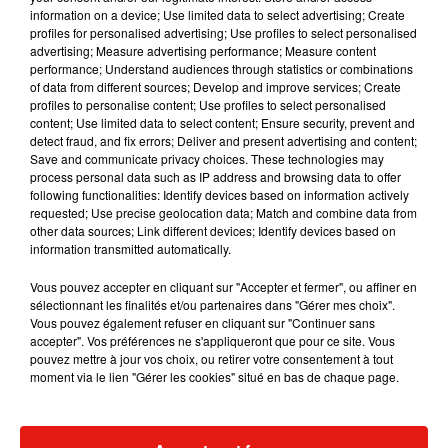
ateliers découvertes.
information on a device; Use limited data to select advertising; Create
profiles for personalised advertising; Use profiles to select personalised
advertising; Measure advertising performance; Measure content
performance; Understand audiences through statistics or combinations
Publié : 15 novembre 2019 à 12h48 par Gianni
of data from different sources; Develop and improve services; Create
CASTILLO
profiles to personalise content; Use profiles to select personalised
content; Use limited data to select content; Ensure security, prevent and
Mundo Latino
detect fraud, and fix errors; Deliver and present advertising and content;
Save and communicate privacy choices. These technologies may
process personal data such as IP address and browsing data to offer
following functionalities: Identify devices based on information actively
Guatemala : l'éruption du volcan
requested; Use precise geolocation data; Match and combine data from
de Fuego est terminée
other data sources; Link different devices; Identify devices based on
information transmitted automatically.
Vous pouvez accepter en cliquant sur "Accepter et fermer", ou affiner en
sélectionnant les finalités et/ou partenaires dans "Gérer mes choix".
Le fourmilier géant fait son retour
Vous pouvez également refuser en cliquant sur "Continuer sans
en Argentine, et en pleine...
accepter". Vos préférences ne s'appliqueront que pour ce site. Vous
pouvez mettre à jour vos choix, ou retirer votre consentement à tout
moment via le lien "Gérer les cookies" situé en bas de chaque page.
Karol G dévoile la tracklist de
son nouvel album… avec des
invités...