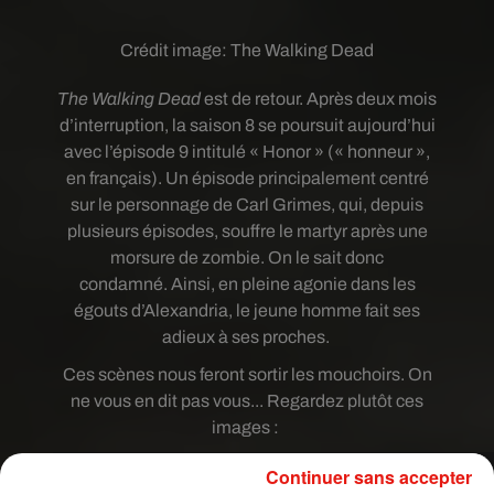
Crédit image:
The Walking Dead
The
Walking
Dead
est de retour.
Après deux mois
d’interruption, la saison 8 se poursuit aujourd’hui
avec l’épisode 9 intitulé «
Honor
»
(« honneur »,
en français)
.
Un épisode principalement centré
sur le personnage de Carl Grimes, qui, depuis
plusieurs épisodes, souffre le martyr après une
morsure de zombie.
On le sait donc
condamné.
Ainsi, en
pleine agonie dans les
égouts d’Alexandria, le jeune
homme fait
ses
adieux à ses proches.
Ces scènes nous feront sortir les mouchoirs.
On
ne vous en dit pas vous...
Regardez plutôt ces
images :
Continuer sans accepter