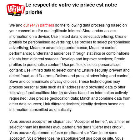
Le respect de votre vie privée est notre
priorité
We and
our (447) partners
do the following data processing based on
your consent and/or our legitimate interest: Store and/or access
information on a device; Use limited data to select advertising; Create
profiles for personalised advertising; Use profiles to select personalised
advertising; Measure advertising performance; Measure content
performance; Understand audiences through statistics or combinations
of data from different sources; Develop and improve services; Create
profiles to personalise content; Use profiles to select personalised
content; Use limited data to select content; Ensure security, prevent and
detect fraud, and fix errors; Deliver and present advertising and content;
Save and communicate privacy choices. These technologies may
process personal data such as IP address and browsing data to offer
following functionalities: Identify devices based on information actively
Publié : 26 février 2018 à 13h50 par Aurélie Amcn
requested; Use precise geolocation data; Match and combine data from
Mundo Latino
other data sources; Link different devices; Identify devices based on
information transmitted automatically.
Vous pouvez accepter en cliquant sur "Accepter et fermer", ou affiner en
Guatemala : l'éruption du volcan
sélectionnant les finalités et/ou partenaires dans "Gérer mes choix".
de Fuego est terminée
Vous pouvez également refuser en cliquant sur "Continuer sans
accepter". Vos préférences ne s'appliqueront que pour ce site. Vous