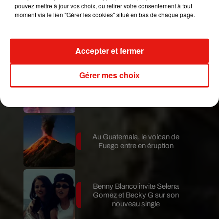
pouvez mettre à jour vos choix, ou retirer votre consentement à tout
moment via le lien "Gérer les cookies" situé en bas de chaque page.
Le fourmilier géant fait son retour
en Argentine, et en pleine...
Accepter et fermer
Gérer mes choix
Karol G dévoile la tracklist de
son nouvel album… avec des
invités...
Au Guatemala, le volcan de
Fuego entre en éruption
Benny Blanco invite Selena
Gomez et Becky G sur son
nouveau single