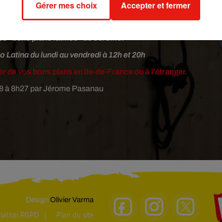
Gérer mes choix
Accepter et fermer
uvez contacter
la compagnie Retouramont
à Charenton dans le V
es "bons plans latinos" de Jérôme.
o Latina du lundi au vendredi à 12h et 20h
er de vos bons plans en Ile-de-France ou à l'étranger.
2018 à 8h27 par Jérome Pasanau
Design
Olivier Varma
rmation RGPD
Plan du site