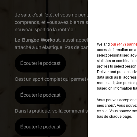
Crédit i
Je sais, c’est l’été, et vous ne pensez que piscine, sable 
comprends, et vous avez bien raison. Mais tendez un peu l
nouveau sport de la rentrée !
Le Bungee Workout
, aussi appelé Bungee Dance, est 
We and
our (447) partn
attaché à un élastique. Pas de panique, explications de S
access information on a 
select personalised ad
statistics or combinatio
Écouter le podcast
profiles to select person
Deliver and present adv
data such as IP address 
Cest un sport complet qui permet de travailler tout le corp
requested; Use precise g
based on information tra
Écouter le podcast
Vous pouvez accepter en 
mes choix". Vous pouvez
ce site. Vous pouvez met
Dans la pratique, voilà comment se déroule un cours ave
bas de chaque page.
Écouter le podcast