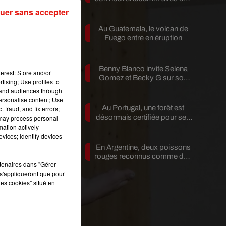
invités...
uer sans accepter
ous
Au Guatemala, le volcan de
re
Fuego entre en éruption
ue
Benny Blanco invite Selena
erest: Store and/or
Gomez et Becky G sur son
tising; Use profiles to
nouveau single
tand audiences through
personalise content; Use
Au Portugal, une forêt est
 fraud, and fix errors;
désormais certifiée pour ses
 may process personal
bienfaits...
mation actively
vices; Identify devices
En Argentine, deux poissons
rouges reconnus comme des
rtenaires dans "Gérer
êtres...
s'appliqueront que pour
les cookies" situé en