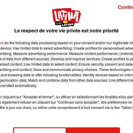
mage:
Retouramont
Contin
chaud et cocktail plutôt que transpiration et salle de sport. Je v
’oreille. Aujourd’hui, je vous présente ce qui sera peut-être vot
Le respect de votre vie privée est notre priorité
un mélange de danse, d'aérobic et d'acrobaties qui se pratiq
ers
do the following data processing based on your consent and/or our legitimate int
arah Bruat coach sportif :
device; Use limited data to select advertising; Create profiles for personalised adver
vertising; Measure advertising performance; Measure content performance; Unders
ns of data from different sources; Develop and improve services; Create profiles to 
alised content; Use limited data to select content; Ensure security, prevent and detect
ertising and content; Save and communicate privacy choices. These technologies
and browsing data to offer following functionalities: Identify devices based on infor
s :
eolocation data; Match and combine data from other data sources; Link different de
nsmitted automatically.
cliquant sur "Accepter et fermer", ou affiner en sélectionnant les finalités et/ou pa
 également refuser en cliquant sur "Continuer sans accepter". Vos préférences ne 
tre à jour vos choix, ou retirer votre consentement à tout moment via le lien "Gérer 
c Sarah :