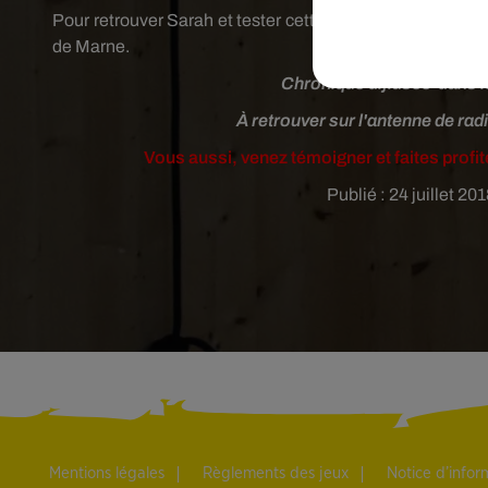
Pour retrouver Sarah et tester cette discipline, vous po
de Marne.
Chronique diffusée dans l
À retrouver sur l'antenne de radi
Vous aussi, venez témoigner et faites profit
Publié : 24 juillet 
Mentions légales
Règlements des jeux
Notice d’info