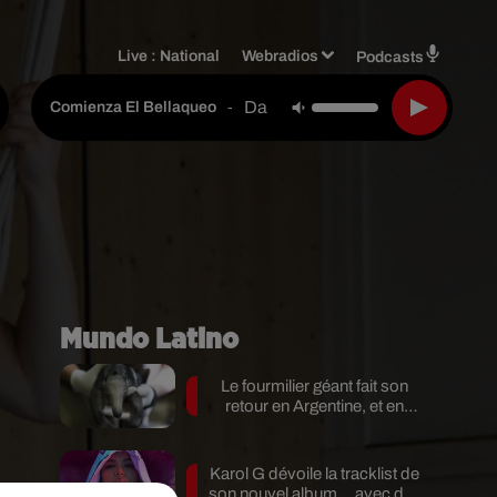
Live :
National
Webradios
Podcasts
Daddy Yankee
-
Comienza El Bellaqueo
Mundo Latino
Le fourmilier géant fait son
retour en Argentine, et en
pleine...
Karol G dévoile la tracklist de
son nouvel album… avec des