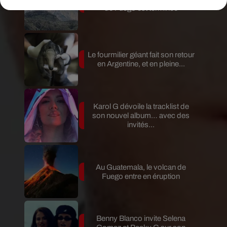
de Fuego est terminée
Le fourmilier géant fait son retour
en Argentine, et en pleine...
Karol G dévoile la tracklist de
son nouvel album… avec des
invités...
Au Guatemala, le volcan de
Fuego entre en éruption
Benny Blanco invite Selena