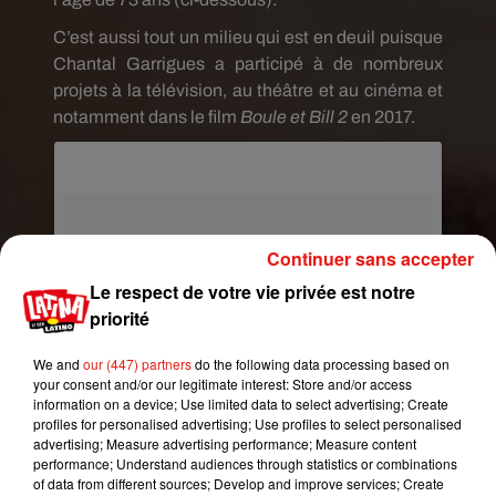
C’est aussi tout un milieu qui est en deuil puisque
Chantal Garrigues a participé à de nombreux
projets à la télévision, au théâtre et au cinéma et
notamment dans le film
Boule et Bill 2
en 2017.
Continuer sans accepter
Le respect de votre vie privée est notre
priorité
We and
our (447) partners
do the following data processing based on
your consent and/or our legitimate interest: Store and/or access
information on a device; Use limited data to select advertising; Create
profiles for personalised advertising; Use profiles to select personalised
advertising; Measure advertising performance; Measure content
performance; Understand audiences through statistics or combinations
of data from different sources; Develop and improve services; Create