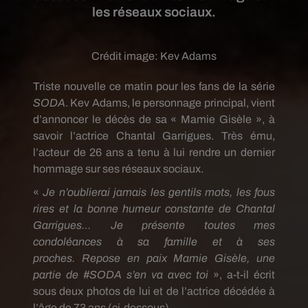
les réseaux sociaux.
Crédit image:
Kev Adams
Triste nouvelle ce matin pour les fans de la série
SODA
.
Kev
Adams, le personnage principal, vient
d’annoncer le décès de sa « Mamie Gisèle », à
savoir l’actrice Chantal Garrigues.
Très ému,
l’acteur de 26 ans a tenu à lui rendre un dernier
hommage sur ses réseaux sociaux.
«
Je n’oublierai jamais les gentils mots, les fous
rires et la bonne humeur constante de Chantal
Garrigues…
Je présente toutes mes
condoléances à sa famille et à ses
proches.
Repose
en paix Mamie Gisèle, une
partie de
#SODA
s’en va avec toi
», a-t-il écrit
sous deux photos de lui et de l’actrice décédée à
l’âge de 73 ans (ci-dessous).