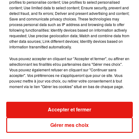
profiles to personalise content; Use profiles to select personalised
content; Use limited data to select content; Ensure security, prevent and
detect fraud, and fix errors; Deliver and present advertising and content;
Save and communicate privacy choices. These technologies may
process personal data such as IP address and browsing data to offer
C’est avec une immense tristesse que je vous
following functionalities: Identify devices based on information actively
annonce que notre Mamie Gisèle Nationale, la
requested; Use precise geolocation data; Match and combine data from
mamie d’Adam dans #SODA nous a quitté cette
other data sources; Link different devices; Identify devices based on
information transmitted automatically.
semaine pour aller rejoindre les anges �x� ! Je
n’oublierai jamais les gentils mots, les fous rires et
Vous pouvez accepter en cliquant sur "Accepter et fermer", ou affiner en
la bonne humeur constante de Chantal Garrigues..
sélectionnant les finalités et/ou partenaires dans "Gérer mes choix".
Vous pouvez également refuser en cliquant sur "Continuer sans
�x� Je présente toutes mes condoléances à sa
accepter". Vos préférences ne s'appliqueront que pour ce site. Vous
famille et à ses proches. Repose en Paix Mamie
pouvez mettre à jour vos choix, ou retirer votre consentement à tout
Gisele une partie de #Soda s’en va avec toi �xܢ
moment via le lien "Gérer les cookies" situé en bas de chaque page.
Une publication partagée par
Kev Adams
(@kevadams) le
29
Accepter et fermer
Publié : 29 juin 2018 à 11h55 par Aurélie Amcn
Mundo Latino
Gérer mes choix
Guatemala : l'éruption du volcan