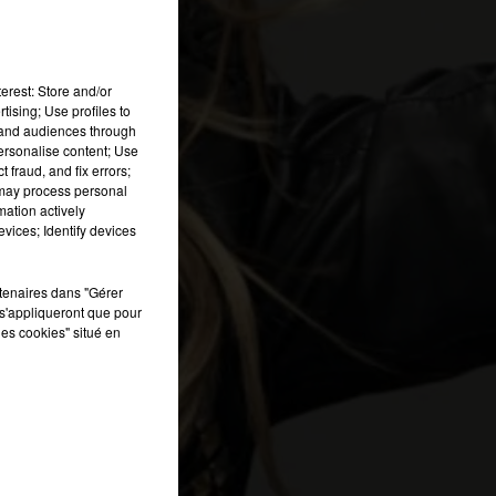
erest: Store and/or
tising; Use profiles to
tand audiences through
personalise content; Use
 fraud, and fix errors;
 may process personal
mation actively
vices; Identify devices
rtenaires dans "Gérer
s'appliqueront que pour
les cookies" situé en