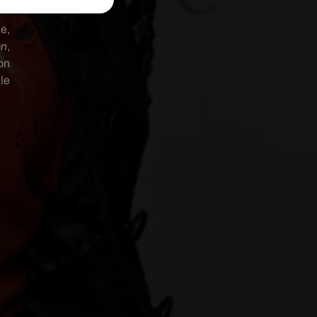
e,
ón
,
on
le