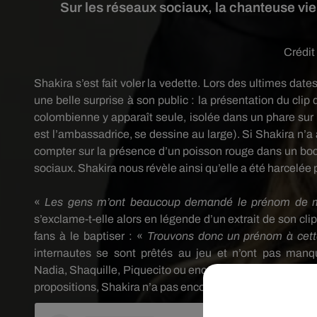
Sur les réseaux sociaux, la chanteuse vie
Crédit
Shakira s’est fait voler la vedette.
Lors des ultimes dates
une belle surprise à son public :
la présentation du clip
colombienne y apparaît seule, isolée dans un phare sur
est l’ambassadrice, se dessine au large)
.
Si Shakira n’a
compter sur la présence d’un poisson rouge dans un boc
sociaux.
Shakira nous révèle ainsi qu’elle a été harcelée 
«
Les gens m’ont beaucoup demandé le prénom de ma
s’exclame-t-elle alors en légende d’un extrait de son clip
fans à le baptiser :
«
Trouvons donc un prénom à cette
internautes se sont prêtés au jeu et n’ont pas manq
Nadia,
Shaquille
,
Piquecito
ou encore El
Dorado
, comme
propositions, Shakira n’a pas encore fait son choix…