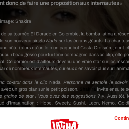
nt donc de faire une proposition aux internautes⬦
 image:
Shakira
 de sa tournée El
Dorado
en Colombie, la bomba
latina
a réser
 de son nouveau single
Nada
sur les écrans géants.
La chanteu
 une côte
(alors qu’un loin un paquebot Costa Croisière, dont el
 aucun beau gosse pour lui tenir compagnie dans ce clip, elle pe
al.
Ce dernier est d’ailleurs devenu une vraie star sur les résea
par de nombreux internautes, curieux d’en savoir plus sur l’anima
 co-star dans le clip
Nada
.
Personne ne semble le savoir
 avec un gros plan sur le petit poisson.
Shakira
invite ensuite s
 graine de star !
Vous avez des suggestions ?
».
Aussitôt, l
ué d’imagination :
Hope,
Sweety
, Sushi, Leon,
Nemo
,
Gold
 le nom de son dernier album, et même
Shakiro
.
Parmi toutes c
Contin