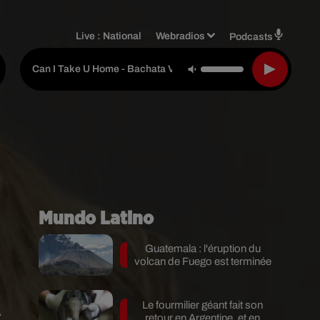
Live :
National
Webradios
Podcasts
Dimen5ions & Dj Ma
-
Can I Take U Home - Bachata Version
Mundo Latino
Guatemala : l'éruption du
volcan de Fuego est terminée
Le fourmilier géant fait son
.
retour en Argentine, et en