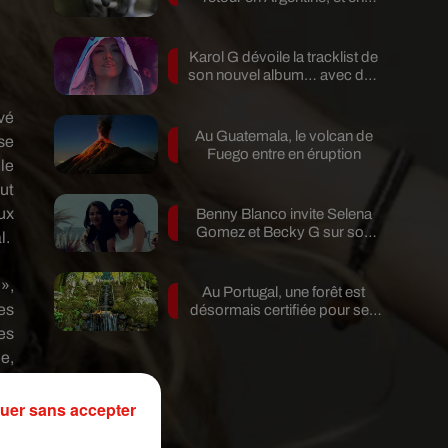
pleine...
Karol G dévoile la tracklist de
son nouvel album… avec des
invités...
vé
Au Guatemala, le volcan de
se
Fuego entre en éruption
le
ut
ux
Benny Blanco invite Selena
Gomez et Becky G sur son
l.
nouveau single
»,
Au Portugal, une forêt est
es
désormais certifiée pour ses
bienfaits...
es
ie
,
es
uer sans accepter