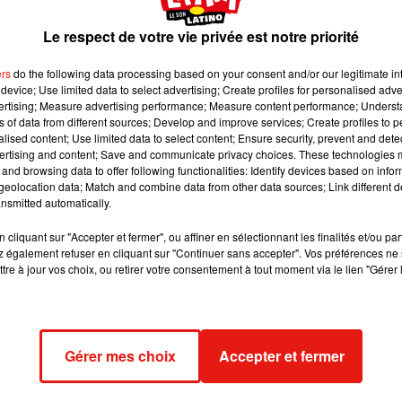
Le respect de votre vie privée est notre priorité
ers
do the following data processing based on your consent and/or our legitimate int
device; Use limited data to select advertising; Create profiles for personalised adver
vertising; Measure advertising performance; Measure content performance; Unders
ns of data from different sources; Develop and improve services; Create profiles to 
alised content; Use limited data to select content; Ensure security, prevent and detect
ertising and content; Save and communicate privacy choices. These technologies
and browsing data to offer following functionalities: Identify devices based on infor
eolocation data; Match and combine data from other data sources; Link different de
nsmitted automatically.
cliquant sur "Accepter et fermer", ou affiner en sélectionnant les finalités et/ou pa
 également refuser en cliquant sur "Continuer sans accepter". Vos préférences ne 
tre à jour vos choix, ou retirer votre consentement à tout moment via le lien "Gérer 
lled. Nobody seems
suggestions? En los
 �xÈ del video de
Gérer mes choix
Accepter et fermer
ncia? Shak
. 2018 à 9 :28 PST