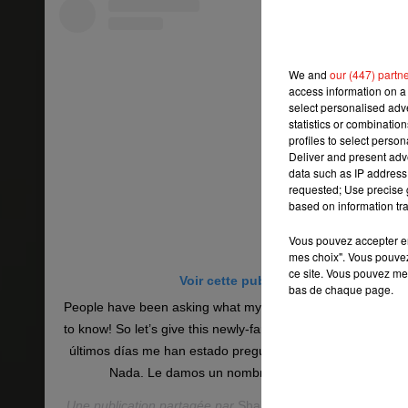
We and
our (447) partn
access information on a 
select personalised ad
statistics or combinatio
profiles to select person
Deliver and present adv
data such as IP address 
requested; Use precise g
based on information tra
Vous pouvez accepter en 
mes choix". Vous pouvez
ce site. Vous pouvez met
Voir cette publication sur Instagram
bas de chaque page.
People have been asking what my Nada video co-star is ca
to know! So let’s give this newly-famous �xÈ a name! Any 
últimos días me han estado preguntando cómo se llama el
Nada. Le damos un nombre? Tienen alguna sugere
Une publication partagée par
Shakira
(@shakira) le
13 Nov