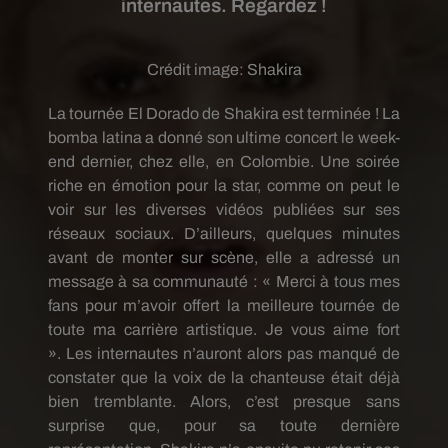
internautes. Regardez !
Crédit image:
Shakira
La tournée El
Dorado
de Shakira est terminée !
La
bomba
latina
a donné son ultime concert le week-
end dernier, chez elle, en Colombie.
Une soirée
riche en émotion pour la star, comme on peut le
voir sur les diverses vidéos publiées sur ses
réseaux sociaux.
D’ailleurs, quelques minutes
avant de monter sur scène, elle a adressé un
message à sa communauté :
« Merci à tous mes
fans pour m’avoir offert la meilleure tournée de
toute ma carrière artistique.
Je vous aime fort
».
Les internautes n’auront alors pas manqué de
constater que la voix de la chanteuse était déjà
bien tremblante.
Alors, c’est presque sans
surprise que, pour sa toute dernière