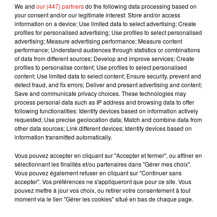
We and
our (447) partners
do the following data processing based on
UNE TOURNÉE REPORTÉE, MAIS RÉUSSIE !
your consent and/or our legitimate interest: Store and/or access
information on a device; Use limited data to select advertising; Create
profiles for personalised advertising; Use profiles to select personalised
Pourtant, rien n’était gagné.
À l’aube du début de
advertising; Measure advertising performance; Measure content
cette grande tournée mondiale
(à l’automne
performance; Understand audiences through statistics or combinations
2017)
, Shakira avait annoncé une terrible
of data from different sources; Develop and improve services; Create
profiles to personalise content; Use profiles to select personalised
nouvelle à son public :
«
Au cours de ces derniers
content; Use limited data to select content; Ensure security, prevent and
jours de répétitions, j’ai malheureusement
detect fraud, and fix errors; Deliver and present advertising and content;
endommagé mes cordes vocales et mes
Save and communicate privacy choices. These technologies may
process personal data such as IP address and browsing data to offer
médecins m’ont conseillé de reposer ma voix
following functionalities: Identify devices based on information actively
».
Peu de temps après, Live Nation, l’organisateur
requested; Use precise geolocation data; Match and combine data from
de sa tournée, publiait un nouveau communiqué
other data sources; Link different devices; Identify devices based on
information transmitted automatically.
officiel :
«
Nous sommes dans le regret de vous
informer que, sur ordre du médecin, les dates de la
Vous pouvez accepter en cliquant sur "Accepter et fermer", ou affiner en
tournée de Shakira en Europe sont reportées à
sélectionnant les finalités et/ou partenaires dans "Gérer mes choix".
Vous pouvez également refuser en cliquant sur "Continuer sans
2018.
Suite à une hémorragie des cordes vocales,
accepter". Vos préférences ne s'appliqueront que pour ce site. Vous
Shakira est dans l’obligation
(…)
de se soigner
pouvez mettre à jour vos choix, ou retirer votre consentement à tout
correctement avant de reprendre sa tournée
moment via le lien "Gérer les cookies" situé en bas de chaque page.
mondiale pour éviter toute blessure