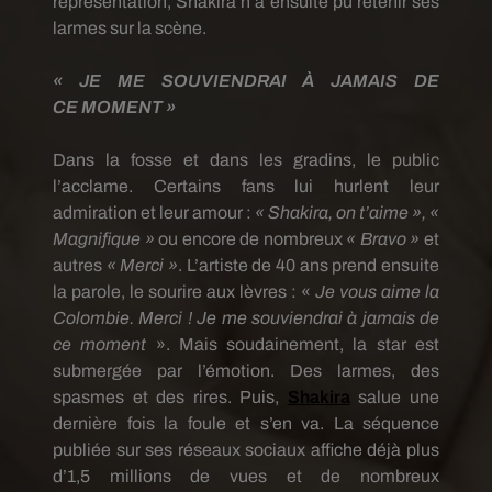
représentation, Shakira n’a ensuite pu retenir ses
larmes sur la scène.
« JE ME SOUVIENDRAI À JAMAIS DE
CE
MOMENT
»
Dans la fosse et dans les gradins, le public
l’acclame.
Certains fans lui hurlent leur
admiration et leur amour :
« Shakira, on t’aime », «
Magnifique »
ou encore de nombreux
« Bravo »
et
autres
« Merci »
.
L’artiste de 40 ans prend ensuite
la parole, le sourire aux lèvres :
«
Je vous aime la
Colombie.
Merci !
Je me souviendrai à jamais de
ce moment
».
Mais soudainement, la star est
submergée par l’émotion.
Des larmes, des
spasmes et des rires.
Puis,
Shakira
salue une
dernière fois la foule et s’en va.
La séquence
publiée sur ses réseaux sociaux affiche déjà plus
d’1,5 millions de vues et de nombreux