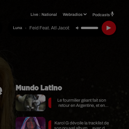
Live :
National
Webradios
Podcasts
Feid Feat. Atl Jacob
-
Luna
e
Mundo Latino
Le fourmilier géant fait son
retour en Argentine, et en
pleine...
Karol G dévoile la tracklist de
e
son nouvel album… avec des