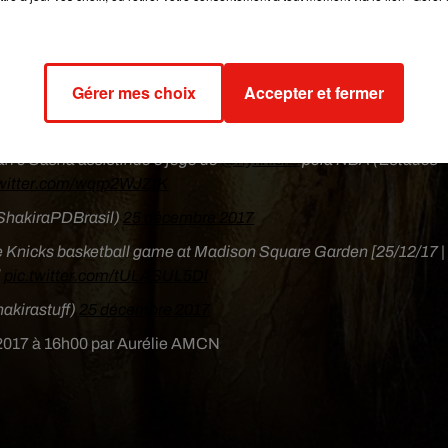
ssaient de démentir les rumeurs en publiant des photos sur l
ourd’hui, avec cette nouvelle virée médiatique en famille, Shaki
ien entre eux.
Et ça, fait plaisir à voir !
Aussi, notons
qu’une aut
u «
Christmas
Game
» de la NBA :
le footballeur frança
Gérer mes choix
Accepter et fermer
 venu
accompagné
de sa petite famille, Erika son épouse et le
lan e Sasha assistindo o jogo do
@nyknicks
pela NBA (Estados
twitter.com/wqrp2WJZtK
ShakiraPDBrasil)
25 décembre 2017
e Knicks basketball game at Madison Square Garden [25/12/17 |
]
pic.twitter.com/tULASUL5Dl
akirastuff)
25 décembre 2017
 2017 à 16h00 par Aurélie AMCN