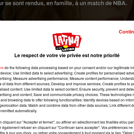
eur se sont rendus, en famille, à un match de NBA.
 image:
Shakira
Contin
ira
et
Gerard Piqué
.
Depuis quelques jours, la bomba
latina
et
omplices que jamais avec leurs deux enfants, Sacha et Milan.
n famille à la montagne.
Désormais, c’est à l’occasion des fêtes 
Le respect de votre vie privée est notre priorité
s États-Unis, à
New-York
plus précisément où pour célébrer le 
ux petits garçons assister à un match de NBA au célèbre Madis
ers
do the following data processing based on your consent and/or our legitimate int
device; Use limited data to select advertising; Create profiles for personalised adver
vertising; Measure advertising performance; Measure content performance; Unders
ns of data from different sources; Develop and improve services; Create profiles to 
ket-ball, la chanteuse colombienne et son footballeur de mari o
alised content; Use limited data to select content; Ensure security, prevent and detect
 célèbre «
Christmas
Game
» entre les
Knicks
et les Sixers
(98
ertising and content; Save and communicate privacy choices. These technologies
que Sacha et Milan semblaient eux ravis de passer un moment av
and browsing data to offer following functionalities: Identify devices based on infor
eolocation data; Match and combine data from other data sources; Link different de
 cause, au cours des mois passés, plusieurs médias espagno
nsmitted automatically.
lamour d’Espagne, évoquant même le départ de Shakira, avec s
 du bon temps dans une célèbre discothèque de Barcelone.
cliquant sur "Accepter et fermer", ou affiner en sélectionnant les finalités et/ou pa
 également refuser en cliquant sur "Continuer sans accepter". Vos préférences ne 
tre à jour vos choix, ou retirer votre consentement à tout moment via le lien "Gérer 