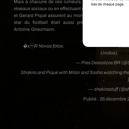
Mais à chacune de ces rumeurs, les deux stars s’empre
bas de chaque page.
réseaux sociaux ou en effectuant une sortie publique.
Auj
et Gerard Piqué assurent au monde entier que tout va b
star du football était aussi présente en famille a
Antoine
Griezmann
.
L’attaquant de l’
Atletico
Madrid est
fille, Mia
.
�xR Novas fotos:
@shakira
,
@3gerardpique
, Mi
Unidos).
pic.
— Pies Descalzos BR (@
Shakira and Piqué with Milan and Sasha watching th
@NBA
,
@nyknicks
— shakirastuff (@sh
Publié : 26 décembre