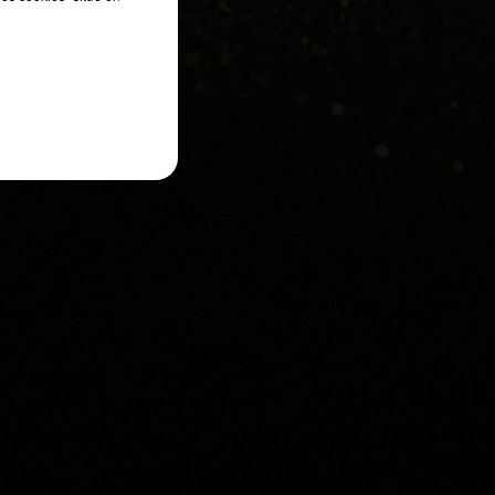
es
ra
re
is
ur