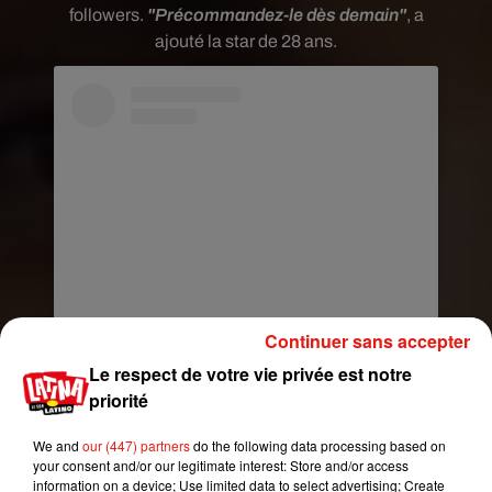
followers.
"Précommandez-le dès demain"
, a
ajouté la star de 28 ans.
Continuer sans accepter
Voir cette publication sur Instagram
Le respect de votre vie privée est notre
Une publication partagée par Selena Gomez (@selenagomez)
priorité
We and
our (447) partners
do the following data processing based on
your consent and/or our legitimate interest: Store and/or access
information on a device; Use limited data to select advertising; Create