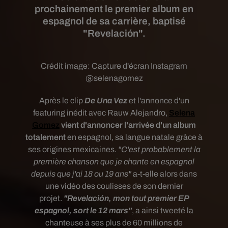
prochainement le premier album en
espagnol de sa carrière, baptisé
"Revelación".
Crédit image:
Capture d'écran Instagram
@selenagomez
Après le clip
De Una Vez
et l'annonce d'un
featuring inédit avec Rauw Alejandro,
Selena
Gomez
vient d'annoncer l'arrivée d'un album
totalement
en espagnol, sa langue natale grâce à
ses origines mexicaines.
"C'est probablement la
première chanson que je chante en espagnol
depuis que j'ai 18 ou 19 ans"
a-t-elle alors dans
une vidéo des coulisses de son dernier
projet.
"Revelación, mon tout premier EP
espagnol, sort le 12 mars"
, a ainsi tweeté la
chanteuse à ses plus de 60 millions de