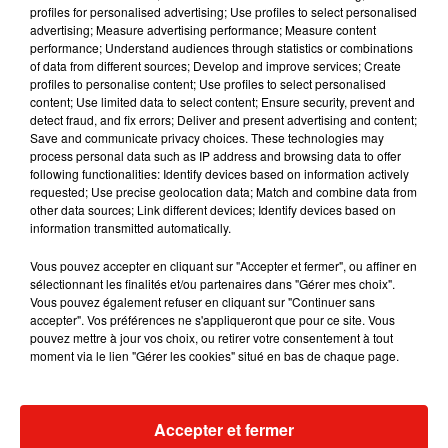
profiles for personalised advertising; Use profiles to select personalised
advertising; Measure advertising performance; Measure content
performance; Understand audiences through statistics or combinations
of data from different sources; Develop and improve services; Create
profiles to personalise content; Use profiles to select personalised
content; Use limited data to select content; Ensure security, prevent and
detect fraud, and fix errors; Deliver and present advertising and content;
Save and communicate privacy choices. These technologies may
process personal data such as IP address and browsing data to offer
following functionalities: Identify devices based on information actively
requested; Use precise geolocation data; Match and combine data from
Voir cette publication sur Instagram
other data sources; Link different devices; Identify devices based on
information transmitted automatically.
Une publication partagée par Selena Gomez (@selenagomez)
Vous pouvez accepter en cliquant sur "Accepter et fermer", ou affiner en
sélectionnant les finalités et/ou partenaires dans "Gérer mes choix".
En attendant, Selena Gomez continue de teaser
Vous pouvez également refuser en cliquant sur "Continuer sans
son opus 100% espagnol en annonçant l'arrivée
accepter". Vos préférences ne s'appliqueront que pour ce site. Vous
prochaine d'une nouvelle chanson
produite
pouvez mettre à jour vos choix, ou retirer votre consentement à tout
moment via le lien "Gérer les cookies" situé en bas de chaque page.
par
Tainy
, l'un des producteurs les plus célèbres
dans l'industrie de la musique latine : il a déjà
collaboré avec
J Balvin
,
Bad Bunny
ou
Accepter et fermer
encore
Anuel AA
. Baptisé
Baila Conmigo
, ce