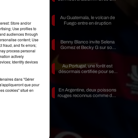
invités...
Au Guatemala, le volcan de
erest: Store and/or
de
Fuego entre en éruption
tising; Use profiles to
n
tand audiences through
personalise content; Use
Benny Blanco invite Selena
 fraud, and fix errors;
Gomez et Becky G sur son
 may process personal
nouveau single
mation actively
vices; Identify devices
Au Portugal, une forêt est
e
désormais certifiée pour ses
bienfaits...
rtenaires dans "Gérer
s'appliqueront que pour
d
les cookies" situé en
En Argentine, deux poissons
rouges reconnus comme des
s.
êtres...
t