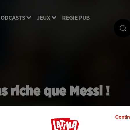
PODCASTS
JEUX
RÉGIE PUB
s riche que Messi !
s au monde vient de tomber. Et c'est lÈattaquant
Contin
 chance pour le joueur argentin qui arrive en 3ème
position.