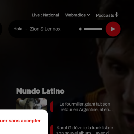
Live :
National
Webradios
Podcasts
Zion & Lennox
-
Hola
Mundo Latino
Le fourmilier géant fait son
retour en Argentine, et en
pleine...
uer sans accepter
Karol G dévoile la tracklist de
son nouvel album… avec des