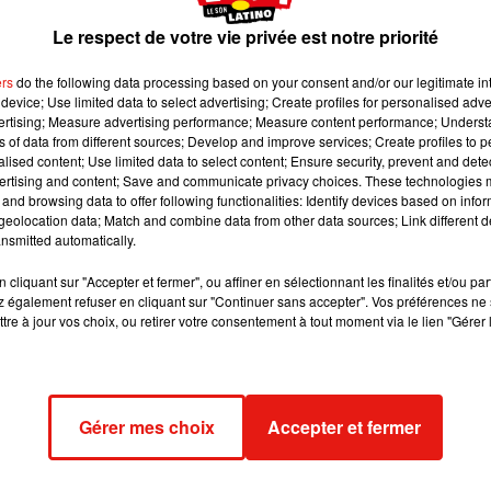
Le respect de votre vie privée est notre priorité
l’Euromillions
, réussir le casse du siècle ou bien taper dans un
ers
do the following data processing based on your consent and/or our legitimate int
a choisi
Cristiano Ronaldo
qui est donc le sportif le mieux payé 
device; Use limited data to select advertising; Create profiles for personalised adver
mal à la tête. Précisons que toutes les sommes ci-dessous sont e
vertising; Measure advertising performance; Measure content performance; Unders
dollars.
ns of data from different sources; Develop and improve services; Create profiles to 
alised content; Use limited data to select content; Ensure security, prevent and detect
 de 35 millions de l’attaquant du Real Madrid lui permettent de
ertising and content; Save and communicate privacy choices. These technologies
de Cleveland. Mais surtout, Ronaldo passe devant son rival de
and browsing data to offer following functionalities: Identify devices based on infor
eolocation data; Match and combine data from other data sources; Link different de
one.
Le tennisman suisse Roger Federer, aidé par des revenus
nsmitted automatically.
éricain Kevin Durant, vedette des Warriors aux gains combinés d
 le golfeur, longtemps en tête de ce classement semble avoir un
cliquant sur "Accepter et fermer", ou affiner en sélectionnant les finalités et/ou pa
 également refuser en cliquant sur "Continuer sans accepter". Vos préférences ne 
e. Avec son salaire et ses contrats publicitaires il atteint quan
tre à jour vos choix, ou retirer votre consentement à tout moment via le lien "Gérer 
re qu’aucun joueur de hockey ne figure dans cette liste de 100
 s’y taille une bonne place, au 89e rang avec 22 millions de revenu
le les doigts, il ferait fondre la glace !
i de
Roland Garros
, notons que l’américaine
Serena Williams
,
Gérer mes choix
Accepter et fermer
sur cette liste, en 51e position avec 27 millions de gains. C’es
elle de sa sœur Venus mais en apprenant cette nouvelle, il se