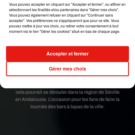
Vous pouvez accepter en cliquant sur "Accepter et fermer", ou affiner en
sélectionnant les finalités et/ou partenaires dans "Gérer mes choix".
Good energy and good thoughts in the middle of
Vous pouvez également refuser en cliquant sur "Continuer sans
chaos. ❤️�x!Èx!�❤️ #rebuild #PuertoRico se
accepter". Vos préférences ne s'appliqueront que pour ce site. Vous
levanta #Allin4PR �x�: @omarcruzphoto
pouvez mettre à jour vos choix, ou retirer votre consentement à tout
moment via le lien "Gérer les cookies" situé en bas de chaque page.
Une publication partagée par Ricky (@ricky_martin) le
3 Oct.
Aux dernières nouvelles,
Ricky Martin devrait
Accepter et fermer
donc dire oui à Jwan Yosef en Espagne
. Le pays
autorise en effet le mariage homosexuel depuis
Gérer mes choix
2005 et s’affiche résolument gay-friendly. Le lieu
précis de la cérémonie n’a pas encore été dévoilé,
mais certaines rumeurs laissent entendre que
cela pourrait se dérouler dans la région de Séville
en Andalousie. L’occasion pour les fans de faire la
tournée des bars à tapas de la ville.