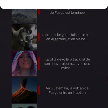
Guatemala : l'éruption du volcan
de Fuego est terminée
Le fourmilier géant fait son retour
en Argentine, et en pleine...
Karol G dévoile la tracklist de
son nouvel album… avec des
invités...
Au Guatemala, le volcan de
Fuego entre en éruption