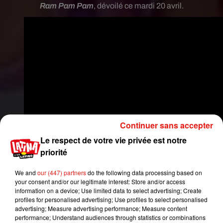
Ram Pam Pam
, dévoilé ce mardi 20 avril.
Continuer sans accepter
Le respect de votre vie privée est notre
priorité
We and
our (447) partners
do the following data processing based on
your consent and/or our legitimate interest: Store and/or access
Pour rappel, au
cours de ces trois années, le clip
information on a device; Use limited data to select advertising; Create
profiles for personalised advertising; Use profiles to select personalised
enflammé de
Sin Pijama
a comptabilisé
plus de
advertising; Measure advertising performance; Measure content
1,8 milliard de vues sur la plateforme
performance; Understand audiences through statistics or combinations