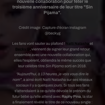
nouvelle collaboration pour fêter le
troisième anniversaire de leur titre "Sin
Pijama".
Crédit image:
Capture d'écran Instagram
@beckyg
Les fans vont sauter au plafond !
Natti Natasha
et
Becky G
, viennent de signer leur grand retour
ensemble avec une nouvelle collaboration qui,
elles l'espèrent,
obtiendra le même succès que
leur célèbre titre
Sin Pijama
sorti en 2018
.
"Aujourd'hui, à 13 heures, je vais vous dire le
nom"
, a ainsi écrit Natti Natasha sur ses réseaux
sociaux il y a quelques jours. Si
t
ous ses fans
s'attendaient à ce qu'elle dévoile le prénom du
futur bébé qu'elle attend avec
Raphy Pina
, la star
a finalement révélé le titre de ce nouveau single :