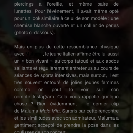
piercings à l’oreille, et même paire de
lunettes.
Pour l’événement, il avait même opté
pour un look similaire à celui de son modèle :
une
chemise blanche ouverte et un collier de perles
(photo ci-dessous).
Mais en plus de cette ressemblance physique
avec
Maluma
, le jeune
Italien
affirme être lui aussi
un « bon vivant » au corps tatoué et aux abdos
saillants et régulièrement entretenus au cours de
séances de sports intensives, mais surtout, il est
très souvent entouré de jolies jeunes femmes
comme on peut le voir sur son
compte
Instagram
.
Cela vous rappelle quelque
chose ?
Bien évidemment : le dernier clip
de
Maluma
Mala Mia
.
Surpris par cette rencontre
et les similitudes avec son admirateur,
Maluma
a
gentiment accepté de prendre la pose dans les
coulisses de son concert.