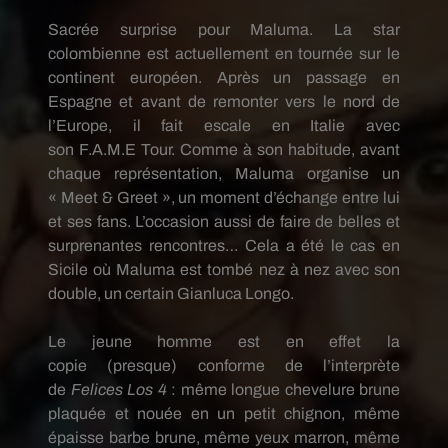
Sacrée surprise pour
Maluma
.
La star
colombienne est actuellement en tournée sur le
continent européen.
Après un passage en
Espagne et avant de remonter vers le nord de
l’Europe, il fait escale en Italie avec
son
F.A.M.E
Tour.
Comme à son habitude, avant
chaque représentation,
Maluma
organise un
«
Meet
&
Greet
», un moment d’échange entre lui
et ses fans.
L’occasion aussi de faire de belles et
surprenantes rencontres…
Cela a été le cas en
Sicile où
Maluma
est tombé
nez à nez
avec son
double, un certain
Gianluca
Longo.
Le jeune homme est en effet la
copie
(presque)
conforme de l’interprète
de
Felices
Los
4
:
même longue chevelure brune
plaquée et nouée en un petit chignon, même
épaisse barbe brune, même yeux marron, même