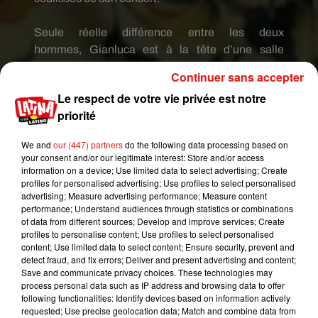
Seule
réelle
différence entre les deux
hommes,
Gianluca
est à la tête d’une salle
de
sport
quand
Maluma
, Juan Luis
Londono
de
Continuer sans accepter
son vrai nom, est l’un des artistes les plus
Le respect de votre vie privée est notre
populaires de l’industrie musicale latine.
Son
priorité
dernier album
F.A.ME
rencontre d’ailleurs un
large succès avec notamment les
We and
our (447) partners
do the following data processing based on
singles
Corazon
, El
Prestamo
ou
your consent and/or our legitimate interest: Store and/or access
encore
Marinero
.
information on a device; Use limited data to select advertising; Create
profiles for personalised advertising; Use profiles to select personalised
advertising; Measure advertising performance; Measure content
performance; Understand audiences through statistics or combinations
of data from different sources; Develop and improve services; Create
profiles to personalise content; Use profiles to select personalised
content; Use limited data to select content; Ensure security, prevent and
detect fraud, and fix errors; Deliver and present advertising and content;
Save and communicate privacy choices. These technologies may
process personal data such as IP address and browsing data to offer
following functionalities: Identify devices based on information actively
requested; Use precise geolocation data; Match and combine data from