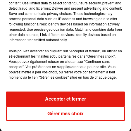
content; Use limited data to select content; Ensure security, prevent and
ses enfants, Emme et Max, son ex-mari Marc
detect fraud, and fix errors; Deliver and present advertising and content;
Anthony, ainsi que sa mère Guadalupe
Save and communicate privacy choices. These technologies may
process personal data such as IP address and browsing data to offer
Rodriguez
.
"
Elle a 51 ans et a toujours accordé de
following functionalities: Identify devices based on information actively
l'importance à l’alchimie. Elle se demande
requested; Use precise geolocation data; Match and combine data from
combien de fois la foudre peut frapper au même
other data sources; Link different devices; Identify devices based on
information transmitted automatically.
endroit.
Elle a l'impression qu'il a grandi depuis
qu'ils sont ensemble
"
, a confié une source à
Page
Vous pouvez accepter en cliquant sur "Accepter et fermer", ou affiner en
Six
à propos de J-Lo.
sélectionnant les finalités et/ou partenaires dans "Gérer mes choix".
Vous pouvez également refuser en cliquant sur "Continuer sans
Pour rappel, Jennifer Lopez et Ben Affleck
accepter". Vos préférences ne s'appliqueront que pour ce site. Vous
étaient
séparés depuis 17 ans.
Ils avaient
pouvez mettre à jour vos choix, ou retirer votre consentement à tout
moment via le lien "Gérer les cookies" situé en bas de chaque page.
annoncé leurs fiançailles en 2002 après plusieurs
mois de relation, avant de se séparer en 2004.
Publié : 15 juin 2021 à 12h58 par A.L.
Accepter et fermer
Mundo Latino
Gérer mes choix
Guatemala : l'éruption du volcan
de Fuego est terminée