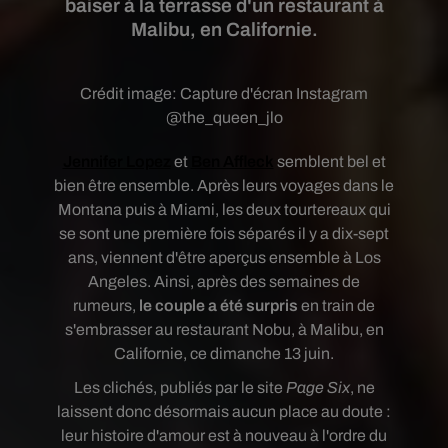
baiser à la terrasse d'un restaurant à
Malibu, en Californie.
Crédit image:
Capture d'écran Instagram
@the_queen_jlo
Jennifer Lopez
et
Ben Affleck
semblent bel et
bien être ensemble. Après leurs voyages
dans le
Montana
puis
à Miami, les deux tourtereaux qui
se sont une première fois séparés il y a dix-sept
ans, viennent d'être aperçus ensemble à Los
Angeles. Ainsi, après des semaines de
rumeurs,
le couple a été surpris
en train de
s'embrasser a
u restaurant
Nobu, à Malibu, en
Californie, ce dimanche 13 juin.
Les clichés, publiés par le site
Page Six
, ne
laissent donc désormais aucun place au doute :
leur histoire d'amour est à nouveau à l'ordre du