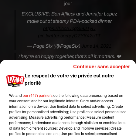
jour.
EXCLUSIVE: Ben Affleck and Jennifer Lopez
make out at steamy PDA-packed dinner
https://t.co/UcgSI9JTyD
pic.twitter.com/yCZYK42sTT
— Page Six (@PageSix)
June 14, 2021
They’re so happy together, that’s all it matters. ❤️
pic.twitter.com/fuFcgbMZ1A
Continuer sans accepter
— bennifer tea (@jloaffleck)
June 14, 2021
Le respect de votre vie privée est notre
priorité
Qui aurait pensé ?
Ben Affleck et Jennifer Lopez 19 ans plus tard...
We and
our (447) partners
do the following data processing based on
�x"
pic.twitter.com/QQVSdomtzX
your consent and/or our legitimate interest: Store and/or access
information on a device; Use limited data to select advertising; Create
— Jack Napier (@JackNap00749837)
June 15,
profiles for personalised advertising; Use profiles to select personalised
2021
advertising; Measure advertising performance; Measure content
performance; Understand audiences through statistics or combinations
Comme le précise le média américain, t
oute la
of data from different sources; Develop and improve services; Create
profiles to personalise content; Use profiles to select personalised
famille de la chanteuse était présente, y compris