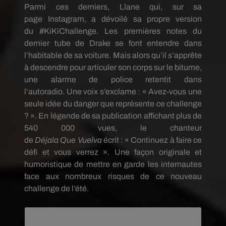
Parmi ces derniers,
Llane
qui, sur sa
page
Instagram
, a dévoilé sa propre version
du
#KiKiChallenge
.
Les premières notes du
dernier tube de Drake se font entendre dans
l’habitable de sa voiture.
Mais alors qu’il s’apprête
à descendre pour articuler son corps sur le bitume,
une alarme de police retentit dans
l’autoradio.
Une voix s’exclame :
« Avez-vous une
seule idée du danger que représente ce challenge
?
».
En légende de sa publication affichant plus de
540 000 vues, le chanteur
de
Déjala
Que
Vuelva
écrit :
« Continuez à faire ce
défi et vous verrez ».
Une façon originale et
humoristique de mettre en garde les internautes
face aux nombreux risques de ce nouveau
challenge de l’été.