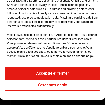
detect fraud, and fix errors; Deliver and present advertising and content;
Une publication partagée par Llane (@llanepiso21)
le
14 Août
Save and communicate privacy choices. These technologies may
process personal data such as IP address and browsing data to offer
following functionalities: Identify devices based on information actively
Les internautes ne verront donc pas
Llane
(Juan
requested; Use precise geolocation data; Match and combine data from
Luis
Castano
, de son vrai nom)
et ses camarades
other data sources; Link different devices; Identify devices based on
information transmitted automatically.
de
Piso
21
, Pablito,
Dim
et El
Profe
, s’amuser à
reproduire le fameux In
Vous pouvez accepter en cliquant sur "Accepter et fermer", ou affiner en
My
Feelings/Kiki
Challenge sur les réseaux
sélectionnant les finalités et/ou partenaires dans "Gérer mes choix".
Vous pouvez également refuser en cliquant sur "Continuer sans
sociaux, mais ils pourront venir les applaudir sur
accepter". Vos préférences ne s'appliqueront que pour ce site. Vous
scène.
Piso
21 vient en effet d’annoncer sa toute
pouvez mettre à jour vos choix, ou retirer votre consentement à tout
première tournée américaine aux côtés de la
moment via le lien "Gérer les cookies" situé en bas de chaque page.
chanteuse
Karol
G à l’automne prochain.
Une
bonne nouvelle qui s’ajoute au succès de leur
collaboration avec le
DJ-producteur
allemand
Accepter et fermer
Robin
Schulz
sur le remix de la chanson
Oh
Child
.
Gérer mes choix