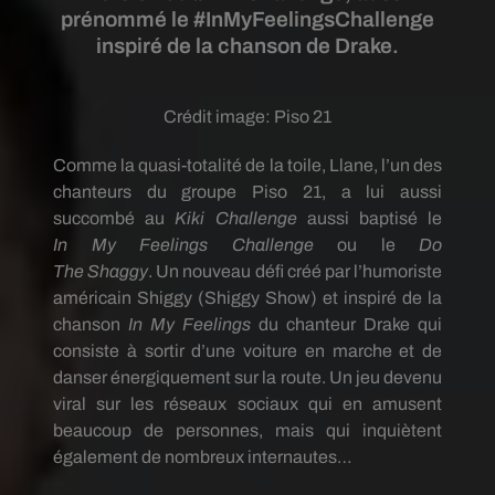
prénommé le #InMyFeelingsChallenge
inspiré de la chanson de Drake.
Crédit image:
Piso 21
Comme la
quasi-totalité
de la toile,
Llane
, l’un des
chanteurs du groupe
Piso
21, a lui aussi
succombé au
Kiki Challenge
aussi baptisé
le
In
My
Feelings
Challenge
ou le
Do
The
Shaggy
.
Un nouveau défi créé par l’humoriste
américain
Shiggy
(
Shiggy
Show)
et inspiré de la
chanson
In My
Feelings
du chanteur Drake qui
consiste à sortir d’une voiture en marche et de
danser énergiquement sur la route.
Un jeu devenu
viral sur les réseaux sociaux qui en amusent
beaucoup de personnes, mais qui inquiètent
également de nombreux internautes…