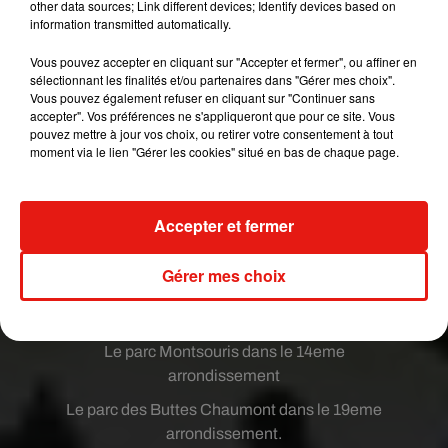
other data sources; Link different devices; Identify devices based on
information transmitted automatically.
Le square René Le Gall dans le 13eme
arrondissement,
Vous pouvez accepter en cliquant sur "Accepter et fermer", ou affiner en
sélectionnant les finalités et/ou partenaires dans "Gérer mes choix".
à partir de 7 H 00 en semaine et 8 H 00 le week-
Vous pouvez également refuser en cliquant sur "Continuer sans
end
accepter". Vos préférences ne s'appliqueront que pour ce site. Vous
pouvez mettre à jour vos choix, ou retirer votre consentement à tout
Le square Sainte Perrine dans le 16eme
moment via le lien "Gérer les cookies" situé en bas de chaque page.
arrondissement
à partir de 7 H 00 en semaine et 8 H 00 le week-
Accepter et fermer
end
Trois autres parcs sont déjà ouverts depuis 7 H 00
Gérer mes choix
du matin :
Le parc Monceau dans le 8eme arrondissement
Le parc Montsouris dans le 14eme
arrondissement
Le parc des Buttes Chaumont dans le 19eme
arrondissement.