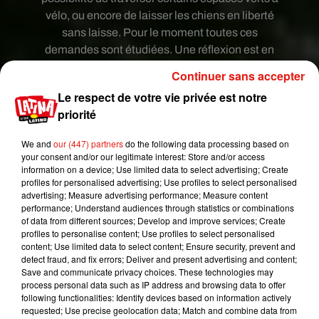
vélo, ou encore de laisser les chiens en liberté
sans laisse. Pour le moment toutes ces
demandes sont étudiées. Une réflexion est en
cours et des propositions seront faites dans les
Continuer sans accepter
prochaines semaines.
Le respect de votre vie privée est notre
Sont concernés à partir du 13 et tous l’année
priorité
Le parc Martin Luther King dans le 17eme
We and
our (447) partners
do the following data processing based on
arrondissement
your consent and/or our legitimate interest: Store and/or access
information on a device; Use limited data to select advertising; Create
à partir de 7 H 00 en semaine et 8 H 00 le week-
profiles for personalised advertising; Use profiles to select personalised
end
advertising; Measure advertising performance; Measure content
performance; Understand audiences through statistics or combinations
La coulée verte René Dumont dans le 12eme
of data from different sources; Develop and improve services; Create
arrondissement
profiles to personalise content; Use profiles to select personalised
content; Use limited data to select content; Ensure security, prevent and
à partir de 7 H 30 en semaine et 8 H 00 le week-
detect fraud, and fix errors; Deliver and present advertising and content;
Save and communicate privacy choices. These technologies may
end.
process personal data such as IP address and browsing data to offer
following functionalities: Identify devices based on information actively
Son concernés à partir du 13 mai et jusqu’au 15
requested; Use precise geolocation data; Match and combine data from
septembre