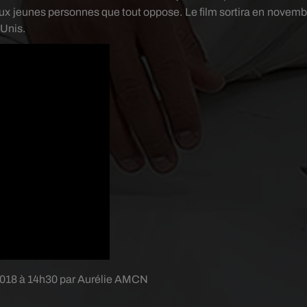
deux jeunes personnes que tout oppose.
Le film sortira en novemb
-Unis.
2018 à 14h30 par Aurélie AMCN