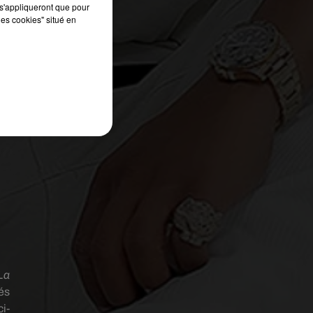
s'appliqueront que pour
les cookies" situé en
La
és
i-