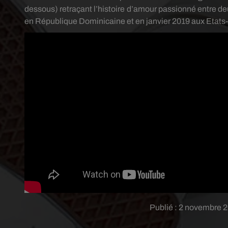
dessous)
retraçant l’histoire d’amour passionné entre 
en République Dominicaine et en janvier 2019 aux Etats
Publié : 2 novembre 