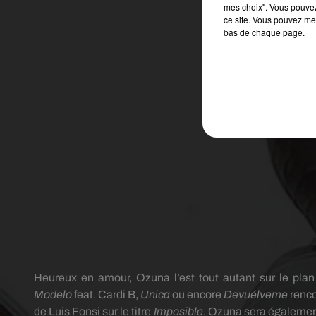
mes choix". Vous pouvez
ce site. Vous pouvez met
bas de chaque page.
Heureux en amour,
Ozuna
l’est tout autant sur le pla
Modelo
feat
.
Cardi
B,
Unica
ou encore
Devuélveme
renco
de Luis
Fonsi
sur le titre
Imposible
.
Ozuna
sera également 