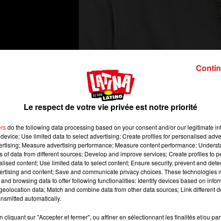
Contin
una
est aujourd’hui marié à la belle
Taina
Maria
Meléndez
.
U
Le respect de votre vie privée est notre priorité
té comme il le déclarait récemment sur son compte Facebook :
rs, je me souviens que quand je t’ai rencontré, je n’avais que 
ers
do the following data processing based on your consent and/or our legitimate int
ais que mon cœur à te donner et je voulais t’aimer
(…)
.
Merci d’êt
device; Use limited data to select advertising; Create profiles for personalised adver
».
Ensemble, ils ont eu deux merveilleux enfants.
vertising; Measure advertising performance; Measure content performance; Unders
ns of data from different sources; Develop and improve services; Create profiles to 
alised content; Use limited data to select content; Ensure security, prevent and detect
ertising and content; Save and communicate privacy choices. These technologies
and browsing data to offer following functionalities: Identify devices based on infor
eolocation data; Match and combine data from other data sources; Link different de
nsmitted automatically.
cliquant sur "Accepter et fermer", ou affiner en sélectionnant les finalités et/ou pa