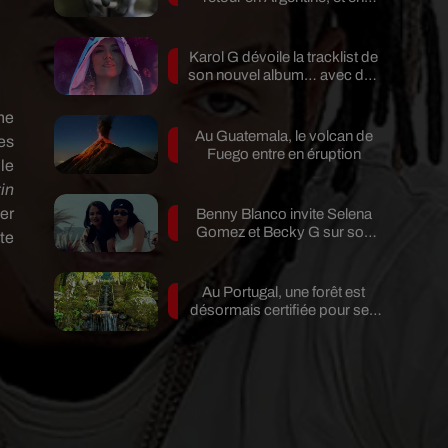
pleine...
Karol G dévoile la tracklist de
son nouvel album… avec des
invités...
une
Au Guatemala, le volcan de
es
Fuego entre en éruption
le
in
er
Benny Blanco invite Selena
Gomez et Becky G sur son
ite
nouveau single
Au Portugal, une forêt est
désormais certifiée pour ses
bienfaits...