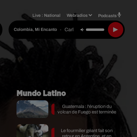
Live :
National
Webradios
Podcasts
Carlos Vives
-
Colombia, Mi Encanto
Mundo Latino
Guatemala : l'éruption du
volcan de Fuego est terminée
Le fourmilier géant fait son
retour en Argentine, et en