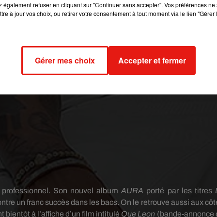
 également refuser en cliquant sur "Continuer sans accepter". Vos préférences ne 
tre à jour vos choix, ou retirer votre consentement à tout moment via le lien "Gérer 
Gérer mes choix
Accepter et fermer
n professionnel.
Son nouvel album
AURA
porté par les titres
ntre un franc succès dans les bacs.
On le retrouve aussi aux côt
bientôt à l’affiche d’un film intitulé
Que Leon
(bande-annonce c