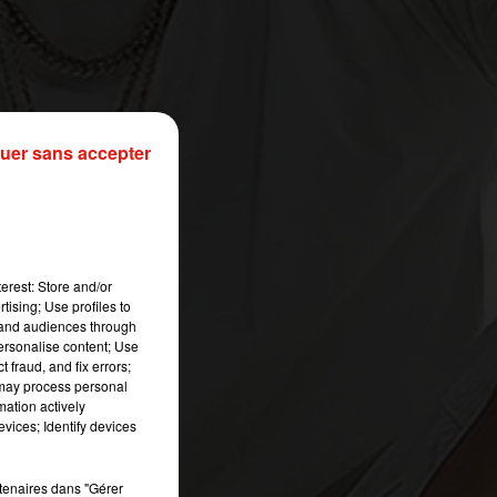
uer sans accepter
ne
«
40
erest: Store and/or
re
tising; Use profiles to
tand audiences through
personalise content; Use
 fraud, and fix errors;
 may process personal
mation actively
vices; Identify devices
rtenaires dans "Gérer