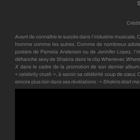
Crédi
Avant de connaître le succès dans l’industrie musicale,
O
homme comme les autres.
Comme de nombreux adolesc
posters de
Pamela
Anderson ou de Jennifer Lopez, l’in
déhanché sexy de Shakira dans le clip
Whenever
,
Where
X
dans le cadre de la promotion de son dernier album
«
celebrity
crush
», à savoir sa célébrité coup de cœur,
encore plus loin dans ses révélations :
«
Shakira était ma 