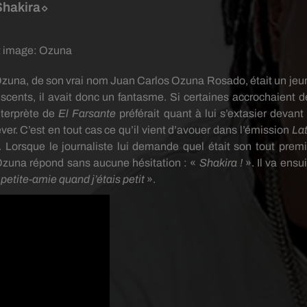
Shakira⬦
t image:
Ozuna
zuna
, de son vrai nom Juan Carlos
Ozuna
Rosado
, était un je
ents, il avait donc un fantasme.
Si certaines accrochaient d
terprète
de
El
Farsante
préférait quant à lui s’extasier devant 
ver
.
C’est en tout cas ce qu’il vient d’avouer dans l’émission
Lat
.
Lorsque
le journaliste lui demande quel était son tout premi
Ozuna
répond sans aucune hésitation :
«
Shakira !
».
Il va ensu
petite-amie quand j’étais petit
».