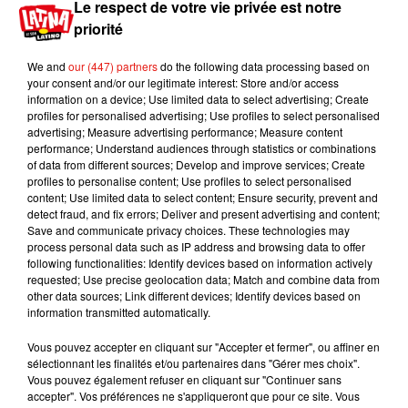
Le respect de votre vie privée est notre
beaucoup plus de bagarres, de confrontations,
priorité
parce que Nicole sera très féroce dans ce volet
(…). Un casting spectaculaire nous rejoint :
We and
our (447) partners
do the following data processing based on
Geraldine Bazan, Maria Elisa Camargo,
your consent and/or our legitimate interest: Store and/or access
Reynaldo Pacheco qui a déjà joué avec Sandra
information on a device; Use limited data to select advertising; Create
Bullock. Alors imaginez !
». Rendez-vous dans les
profiles for personalised advertising; Use profiles to select personalised
advertising; Measure advertising performance; Measure content
prochains mois pour découvrir une première
performance; Understand audiences through statistics or combinations
bande-annonce puis le film
Que León 2
.
of data from different sources; Develop and improve services; Create
profiles to personalise content; Use profiles to select personalised
content; Use limited data to select content; Ensure security, prevent and
detect fraud, and fix errors; Deliver and present advertising and content;
Save and communicate privacy choices. These technologies may
process personal data such as IP address and browsing data to offer
following functionalities: Identify devices based on information actively
requested; Use precise geolocation data; Match and combine data from
other data sources; Link different devices; Identify devices based on
information transmitted automatically.
Bande-annonce du film Que León 1 :
Vous pouvez accepter en cliquant sur "Accepter et fermer", ou affiner en
sélectionnant les finalités et/ou partenaires dans "Gérer mes choix".
Vous pouvez également refuser en cliquant sur "Continuer sans
accepter". Vos préférences ne s'appliqueront que pour ce site. Vous