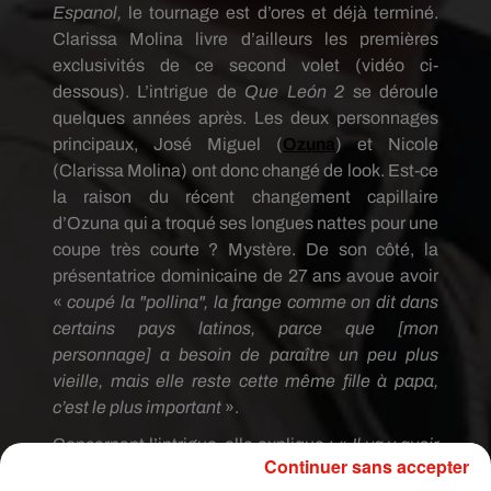
Espanol,
le tournage est d’ores et déjà terminé.
Clarissa Molina livre d’ailleurs les premières
exclusivités de ce second volet (vidéo ci-
dessous). L’intrigue de
Que León 2
se déroule
quelques années après. Les deux personnages
principaux, José Miguel (
Ozuna
) et Nicole
(Clarissa Molina) ont donc changé de look. Est-ce
la raison du récent changement capillaire
d’Ozuna qui a troqué ses longues nattes pour une
coupe très courte ? Mystère. De son côté, la
présentatrice dominicaine de 27 ans avoue avoir
«
coupé la "pollina", la frange comme on dit dans
certains pays latinos, parce que [mon
personnage] a besoin de paraître un peu plus
vieille, mais elle reste cette même fille à papa,
c’est le plus important
».
Concernant l’intrigue, elle explique : «
Il va y avoir
Continuer sans accepter
plus de personnages matures. Ils vont avoir