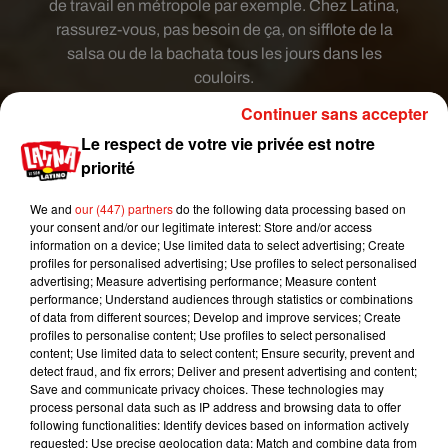
de travail en métropole par exemple. Chez Latina,
rassurez-vous, pas besoin de ça, on sifflote de la
salsa ou de la bachata tous les jours dans les
couloirs.
Continuer sans accepter
A la fin de la journée, on dansait et on chantait
aussi avec les anciens du village pour se détendre
Le respect de votre vie privée est notre
et raconter ce qui s’était passé dans les champs.
priorité
Un peu comme vous quand vous allez évacuer la
pression à votre cours de zumba ou de samba.
We and
our (447) partners
do the following data processing based on
your consent and/or our legitimate interest: Store and/or access
Aujourd’hui cette tradition est restée très vivante
information on a device; Use limited data to select advertising; Create
en
Martinique
et on retrouve trois foyers de bèlè.
profiles for personalised advertising; Use profiles to select personalised
C’est à dire des endroits ou les communautés se
advertising; Measure advertising performance; Measure content
performance; Understand audiences through statistics or combinations
réunissent pour continuer de faire vivre cette
of data from different sources; Develop and improve services; Create
tradition musicale : au nord de l’île dans les
profiles to personalise content; Use profiles to select personalised
environs de Basse-Pointe, à Sainte-Marie et dans
content; Use limited data to select content; Ensure security, prevent and
detect fraud, and fix errors; Deliver and present advertising and content;
le sud près des Anses d’Arlets et du Diamant. Si
Save and communicate privacy choices. These technologies may
vous êtes touristes à la Martinique vous pourrez
process personal data such as IP address and browsing data to offer
aussi vous y initier en vous adressant à
La Maison
following functionalities: Identify devices based on information actively
requested; Use precise geolocation data; Match and combine data from
du bèlè Sainte-Marie
. En rentrant à Paris, on