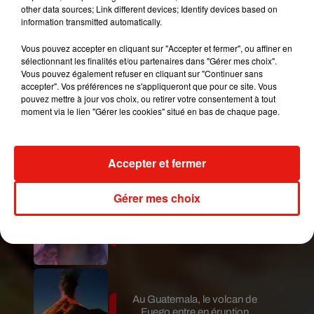
other data sources; Link different devices; Identify devices based on
compte sur vous pour nous faire une
information transmitted automatically.
démonstration.
Vous pouvez accepter en cliquant sur "Accepter et fermer", ou affiner en
sélectionnant les finalités et/ou partenaires dans "Gérer mes choix".
Vous pouvez également refuser en cliquant sur "Continuer sans
Publié : 5 mai 2017 à 1h54 par Ludo
accepter". Vos préférences ne s'appliqueront que pour ce site. Vous
Mundo Latino
pouvez mettre à jour vos choix, ou retirer votre consentement à tout
moment via le lien "Gérer les cookies" situé en bas de chaque page.
Le fourmilier géant fait son retour
en Argentine, et en pleine...
Accepter et fermer
Gérer mes choix
Karol G dévoile la tracklist de
son nouvel album… avec des
invités...
Au Guatemala, le volcan de
Fuego entre en éruption