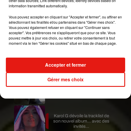
other data sources; Link different devices; Identify devices based on
la Nike Adapt Huarache n'est toujours pas connu,
information transmitted automatically.
on connaît déjà sa date de sortie : ces baskets du
Vous pouvez accepter en cliquant sur "Accepter et fermer", ou affiner en
futur sont
prévues pour le 13 septembre prochain.
sélectionnant les finalités et/ou partenaires dans "Gérer mes choix".
Vous pouvez également refuser en cliquant sur "Continuer sans
Publié : 2 septembre 2019 à 17h45 par A.L.
accepter". Vos préférences ne s'appliqueront que pour ce site. Vous
Mundo Latino
pouvez mettre à jour vos choix, ou retirer votre consentement à tout
moment via le lien "Gérer les cookies" situé en bas de chaque page.
Guatemala : l'éruption du volcan
de Fuego est terminée
Accepter et fermer
Gérer mes choix
Le fourmilier géant fait son retour
en Argentine, et en pleine...
Karol G dévoile la tracklist de
son nouvel album… avec des
invités...