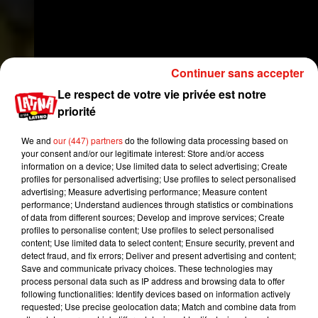
Continuer sans accepter
Le respect de votre vie privée est notre
priorité
We and
our (447) partners
do the following data processing based on
your consent and/or our legitimate interest: Store and/or access
information on a device; Use limited data to select advertising; Create
profiles for personalised advertising; Use profiles to select personalised
advertising; Measure advertising performance; Measure content
performance; Understand audiences through statistics or combinations
of data from different sources; Develop and improve services; Create
Contrôler la basket au son de la
profiles to personalise content; Use profiles to select personalised
content; Use limited data to select content; Ensure security, prevent and
voix
detect fraud, and fix errors; Deliver and present advertising and content;
Save and communicate privacy choices. These technologies may
Magique mais bientôt réel, délacer ses lacets au
process personal data such as IP address and browsing data to offer
son de la voix avec la simple formule
"Dis, Siri",
following functionalities: Identify devices based on information actively
requested; Use precise geolocation data; Match and combine data from
entre autre, sera désormais possible ! Si l
e prix de