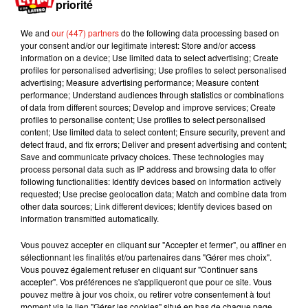
priorité
le nom. Désormais le salon s’appellerait
« Mistura » - mixture en français - en référence à la
We and
our (447) partners
do the following data processing based on
grande variété de produits et de plats de la cuisine
your consent and/or our legitimate interest: Store and/or access
information on a device; Use limited data to select advertising; Create
péruvienne.
profiles for personalised advertising; Use profiles to select personalised
En seulement 4 jours, le salon a rassemblé plus
advertising; Measure advertising performance; Measure content
performance; Understand audiences through statistics or combinations
de 150 000 visiteurs. Un succès qui se poursuit
of data from different sources; Develop and improve services; Create
encore aujourd’hui, 11 ans après.
profiles to personalise content; Use profiles to select personalised
content; Use limited data to select content; Ensure security, prevent and
detect fraud, and fix errors; Deliver and present advertising and content;
Save and communicate privacy choices. These technologies may
process personal data such as IP address and browsing data to offer
following functionalities: Identify devices based on information actively
requested; Use precise geolocation data; Match and combine data from
other data sources; Link different devices; Identify devices based on
information transmitted automatically.
Vous pouvez accepter en cliquant sur "Accepter et fermer", ou affiner en
sélectionnant les finalités et/ou partenaires dans "Gérer mes choix".
Vous pouvez également refuser en cliquant sur "Continuer sans
accepter". Vos préférences ne s'appliqueront que pour ce site. Vous
pouvez mettre à jour vos choix, ou retirer votre consentement à tout
moment via le lien "Gérer les cookies" situé en bas de chaque page.