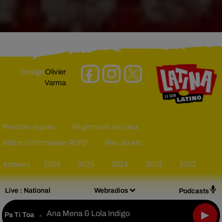
Design
Olivier
Varma
Mentions légales
Règlements des jeux
Notice d’information RGPD
Plan du site
Archives
2026
2025
2024
2023
2022
Live :
National
Webradios
Podcasts
Ana Mena & Lola Indigo
Pa Ti Toa
-