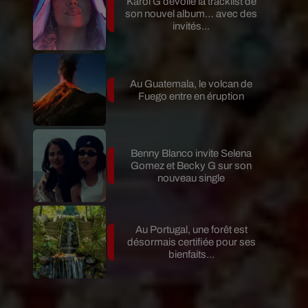
Karol G dévoile la tracklist de
son nouvel album… avec des
invités...
Au Guatemala, le volcan de
Fuego entre en éruption
Benny Blanco invite Selena
Gomez et Becky G sur son
nouveau single
Au Portugal, une forêt est
désormais certifiée pour ses
bienfaits...