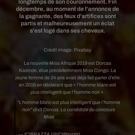
longtemps de son couronnement. Fin
décembre, au moment de l'annonce de
la gagnante, des feux d'artifices sont
partis et malheureusement un éclat
s'est logé dans ses cheveux.
Crédit image:
Pixabay
La nouvelle Miss Afrique 2019 est Dorcas
Kasinde, élue précédemment Miss Congo. La
jeune femme de 24 ans avait déjà fait parler d’elle
en 2016 en déclarant que « l’homme blanc est
plus intelligent que l’homme noir ».
“L’homme blanc est plus intelligent que l’homme
noir” dixit Dorcas. La candidate du concours
Miss
#RDCongo
#RDC
pic.twitter.com/1fvW1zVh80
— ICIBRAZZA (@ICIBrazza)
4 septembre 2016