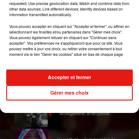
requested; Use precise geolocation data; Match and combine data from
s’est rendue compte de rien. Heureusement que
other data sources; Link different devices; Identify devices based on
la sécurité a rapidement réagi. Elle ne souffrirait
information transmitted automatically.
d’aucune séquelle à part la nécessité d’un petit
Vous pouvez accepter en cliquant sur "Accepter et fermer", ou affiner en
tour au salon de coiffure.
sélectionnant les finalités et/ou partenaires dans "Gérer mes choix".
Vous pouvez également refuser en cliquant sur "Continuer sans
Publié : 3 janvier 2019 à 9h30 par Maud
accepter". Vos préférences ne s'appliqueront que pour ce site. Vous
Tambellini
pouvez mettre à jour vos choix, ou retirer votre consentement à tout
Mundo Latino
moment via le lien "Gérer les cookies" situé en bas de chaque page.
Guatemala : l'éruption du volcan
Accepter et fermer
de Fuego est terminée
Gérer mes choix
Le fourmilier géant fait son retour
en Argentine, et en pleine...