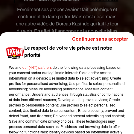
Forcément ses propos avaient fait polémique et
continuent de faire parler. Mais c’est désormais
une autre vidéo de Dorcas Kasinde qui fait le tour
du web. En effet à l’annonce de la nouvelle Miss
Continuer sans accepter
Afrique lors de l’élection fin décembre,
l’organisation a eu l’idée de lancer des feux
Le respect de votre vie privée est notre
d’artifice. Malheureusement un éclat s’est logé
priorité
dans les cheveux de la gagnante.
We and
our (447) partners
do the following data processing based on
your consent and/or our legitimate interest: Store and/or access
information on a device; Use limited data to select advertising; Create
Les cheveux de
#MissCongo
prennent feu après
profiles for personalised advertising; Use profiles to select personalised
avoir été couronnée
#MissAfrica2018
via
advertising; Measure advertising performance; Measure content
performance; Understand audiences through statistics or combinations
@Lezinfluenceurs
#DorcasKasinde
of data from different sources; Develop and improve services; Create
pic.twitter.com/d4MK8rLABM
profiles to personalise content; Use profiles to select personalised
content; Use limited data to select content; Ensure security, prevent and
— LesNews (@LesNews)
29 décembre 2018
detect fraud, and fix errors; Deliver and present advertising and content;
Save and communicate privacy choices. These technologies may
process personal data such as IP address and browsing data to offer
following functionalities: Identify devices based on information actively
Comme le montre la vidéo, Dorcas Kasinde ne