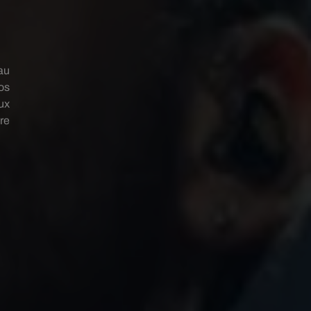
au
os
ux
re