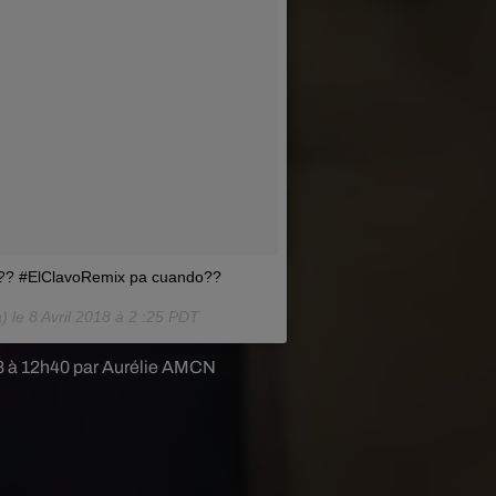
sa?? #ElClavoRemix pa cuando??
) le
8 Avril 2018 à 2 :25 PDT
018 à 12h40 par Aurélie AMCN