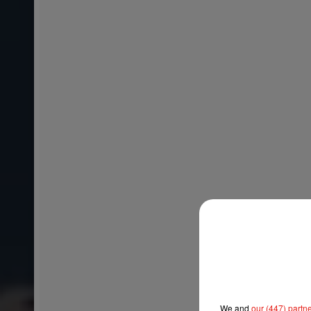
We and
our (447) partn