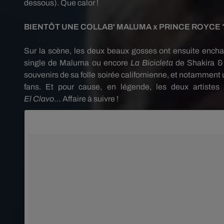
dessous)
.
Que
calor
!
BIENTÔT UNE
COLLAB'
MALUMA
x PRINCE
ROYCE
Sur la scène, les deux beaux gosses ont ensuite ench
single de
Maluma
ou encore
La
Bicicleta
de Shakira &
souvenirs de sa folle soirée californienne, et notamment
fans.
Et pour cause, en légende, les deux artistes 
El
Clavo
…
Affaire à suivre !