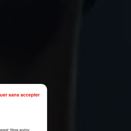
uer sans accepter
erest: Store and/or