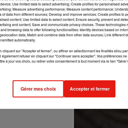
device; Use limited data to select advertising; Create profiles for personalised adver
vertising; Measure advertising performance; Measure content performance; Unders
n #FAME #Forum #LosAngeles
ns of data from different sources; Develop and improve services; Create profiles to 
alised content; Use limited data to select content; Ensure security, prevent and detect
iguezinc) le
7 Avril 2018 à 11 :46 PDT
ertising and content; Save and communicate privacy choices. These technologies
and browsing data to offer following functionalities: Identify devices based on infor
eolocation data; Match and combine data from other data sources; Link different de
nsmitted automatically.
cliquant sur "Accepter et fermer", ou affiner en sélectionnant les finalités et/ou pa
 également refuser en cliquant sur "Continuer sans accepter". Vos préférences ne 
tre à jour vos choix, ou retirer votre consentement à tout moment via le lien "Gérer 
Gérer mes choix
Accepter et fermer