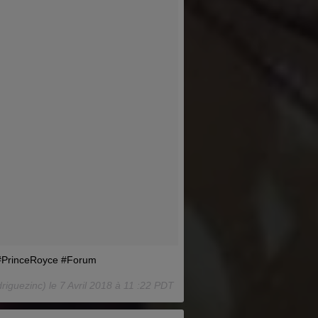
 #PrinceRoyce #Forum
iguezinc) le
7 Avril 2018 à 11 :22 PDT