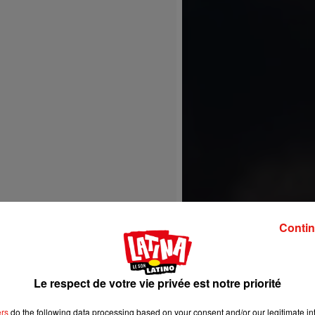
Contin
Le respect de votre vie privée est notre priorité
ers
do the following data processing based on your consent and/or our legitimate int