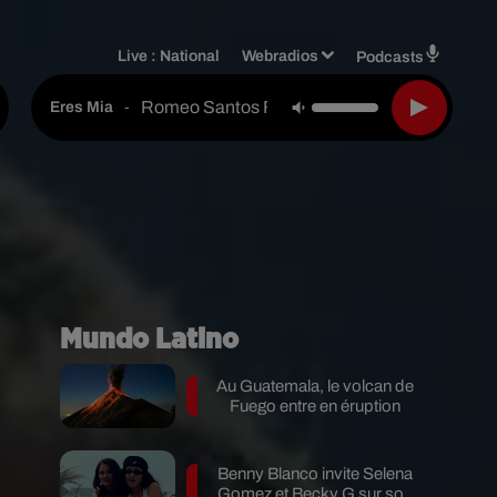
Live :
National
Webradios
Podcasts
Romeo Santos Feat. Aventura
-
Eres Mia
Mundo Latino
Au Guatemala, le volcan de
Fuego entre en éruption
Benny Blanco invite Selena
Gomez et Becky G sur son