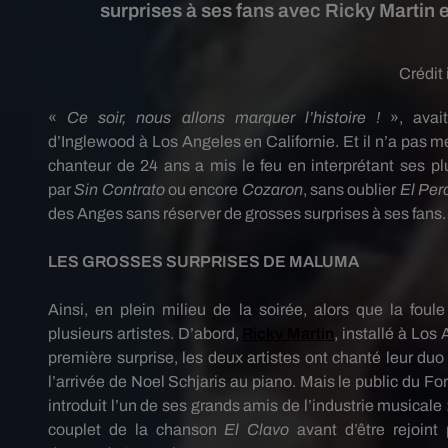
surprises à ses fans avec Ricky Martin 
Crédit
«
Ce soir, nous allons marquer l’histoire !
»,
avai
d’
Inglewood
à
Los
Angeles en
Californie.
Et il n’a pas m
chanteur de 24 ans a mis le feu en interprétant ses pl
par
Sin
Contrato
ou encore
Cozaron
, sans oublier
El
Per
des Anges sans réserver de grosses surprises à ses fan
LES GROSSES SURPRISES DE
MALUMA
Ainsi, en plein milieu de la soirée, alors que la foule
plusieurs
artistes.
D’abord,
Ricky
Martin
, installé à
Los
première surprise, les deux artistes ont chanté leur du
l’arrivée de Noel
Schjaris
au piano.
Mais le public du Fo
introduit l’un de ses grands amis de l’industrie musicale 
couplet de la chanson
El
Clavo
avant d’être rejoint