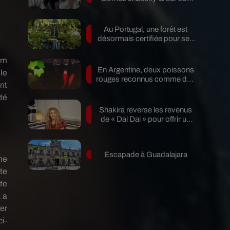
nouveau single
Au Portugal, une forêt est
désormais certifiée pour ses
bienfaits...
um
En Argentine, deux poissons
 le
rouges reconnus comme des
nt
êtres...
ité
Shakira reverse les revenus
de « Dai Dai » pour offrir un
avenir...
Escapade à Guadalajara
ne
te
te
a
a
er
i-