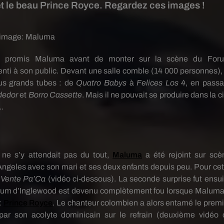
et le beau Prince Royce. Regardez ces images !
 image:
Maluma
t promis
Maluma
avant de monter sur la scène du For
enti à son public.
Devant une salle comble
(14 000 personnes)
,
us grands tubes :
de
Quatro
Babys
à
Felices
Los
4
, en passa
dedor
et
Borro
Cassette
.
Mais il ne pouvait se produire dans la c
s…
 ne s’y attendait pas du tout,
Maluma
a été rejoint sur scè
Angeles avec son mari et ses deux enfants depuis peu.
Pour cet
o
Vente
Pa’Ca
(vidéo ci-dessous)
.
La seconde surprise fut ensui
rum d’
Inglewood
est devenu complètement fou lorsque
Malum
:
Prince
Royce
.
Le chanteur colombien a alors entamé le premi
 par son acolyte dominicain sur le refrain
(deuxième vidéo c