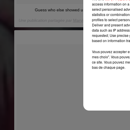
access information on a 
select personalised ad
Guess who else showed up! #Maluma #RickyMarti
statistics or combinatio
profiles to select person
Une publication partagée par
Marvin Rodriguez
(@marvinrodr
Deliver and present adv
data such as IP address 
requested; Use precise g
based on information tra
Vous pouvez accepter en 
mes choix". Vous pouvez
ce site. Vous pouvez met
bas de chaque page.