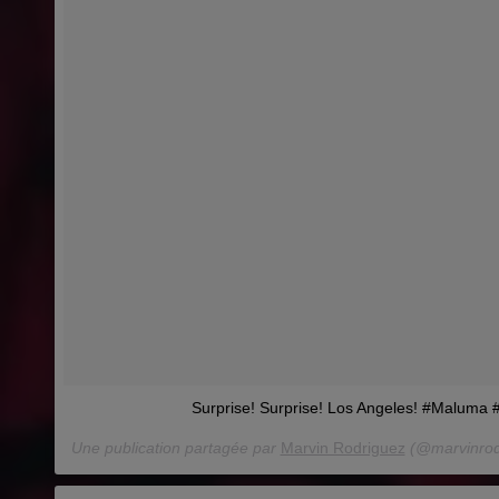
Surprise! Surprise! Los Angeles! #Maluma
Une publication partagée par
Marvin Rodriguez
(@marvinrodr