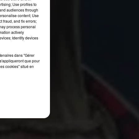
tising; Use profiles to
tand audiences through
personalise content; Use
 fraud, and fix errors;
 may process personal
mation actively
vices; Identify devices
rtenaires dans "Gérer
s'appliqueront que pour
les cookies" situé en