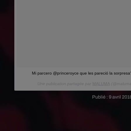
Mi parcero @princeroyce que les pareció la sorpre
Une publication partagée par
MALUMA
(@maluma
Publié : 9 avril 2