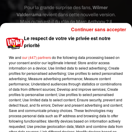
Pour la grande surprise des fans,
Wilmer
Valderrama
revient dans cette nouvelle version.
Mais qu'en est-il du rôle de Marc Anthony ?
Il
Continuer sans accepter
devient le chroniqueur de cette histoire sur
l’amour, le chagrin, la passion et la vérité. On vous
Le respect de votre vie privée est notre
met en garde : en écoutant cette version, vous ne
priorité
pourrez plus vous arrêter de chanter et de danser !
We and
our (447) partners
do the following data processing based on
your consent and/or our legitimate interest: Store and/or access
information on a device; Use limited data to select advertising; Create
profiles for personalised advertising; Use profiles to select personalised
advertising; Measure advertising performance; Measure content
performance; Understand audiences through statistics or combinations
of data from different sources; Develop and improve services; Create
profiles to personalise content; Use profiles to select personalised
content; Use limited data to select content; Ensure security, prevent and
detect fraud, and fix errors; Deliver and present advertising and content;
Save and communicate privacy choices. These technologies may
process personal data such as IP address and browsing data to offer
following functionalities: Identify devices based on information actively
requested; Use precise geolocation data; Match and combine data from
other data sources; Link different devices; Identify devices based on