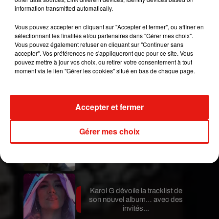
information transmitted automatically.
Vous pouvez accepter en cliquant sur "Accepter et fermer", ou affiner en
sélectionnant les finalités et/ou partenaires dans "Gérer mes choix".
Publié : 16 août 2017 à 15h56 par La rédaction
Vous pouvez également refuser en cliquant sur "Continuer sans
accepter". Vos préférences ne s'appliqueront que pour ce site. Vous
Mundo Latino
pouvez mettre à jour vos choix, ou retirer votre consentement à tout
moment via le lien "Gérer les cookies" situé en bas de chaque page.
Guatemala : l'éruption du volcan
de Fuego est terminée
Accepter et fermer
Gérer mes choix
Le fourmilier géant fait son retour
en Argentine, et en pleine...
Karol G dévoile la tracklist de
son nouvel album… avec des
invités...