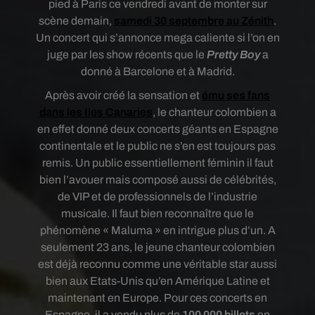
pied à Paris ce vendredi avant de monter sur
scène demain,
samedi 30 septembre au Zénith
.
Un concert qui s’annonce mega caliente si l’on en
juge par les show récents que le
Pretty Boy
a
donné à Barcelone et à Madrid.
Après avoir créé la sensation et
ému ses fans
dans les Iles Canaries
, le chanteur colombien a
en effet donné deux concerts géants en Espagne
continentale et le public ne s’en est toujours pas
remis. Un public essentiellement féminin il faut
bien l’avouer mais composé aussi de célébrités,
de VIP et de professionnels de l’industrie
musicale. Il faut bien reconnaître que le
phénomène « Maluma » en intrigue plus d’un. A
seulement 23 ans, le jeune chanteur colombien
est déjà reconnu comme une véritable star aussi
bien aux Etats-Unis qu’en Amérique Latine et
maintenant en Europe. Pour ces concerts en
Espagne, il a vendu plus de
100 000 billets
en