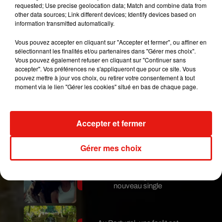
requested; Use precise geolocation data; Match and combine data from
fois de tenue. On a hâte de voir ce que ça va
other data sources; Link different devices; Identify devices based on
donner à Paris. Par contre, pour l’adresse de son
information transmitted automatically.
hôtel et son numéro de sa chambre, on garde ça
Vous pouvez accepter en cliquant sur "Accepter et fermer", ou affiner en
pour nous, désolé.
sélectionnant les finalités et/ou partenaires dans "Gérer mes choix".
Vous pouvez également refuser en cliquant sur "Continuer sans
Publié : 29 septembre 2017 à 16h05 par Ludovic
accepter". Vos préférences ne s'appliqueront que pour ce site. Vous
Vilain
pouvez mettre à jour vos choix, ou retirer votre consentement à tout
Mundo Latino
moment via le lien "Gérer les cookies" situé en bas de chaque page.
Au Guatemala, le volcan de
Accepter et fermer
Fuego entre en éruption
Gérer mes choix
Benny Blanco invite Selena
Gomez et Becky G sur son
nouveau single