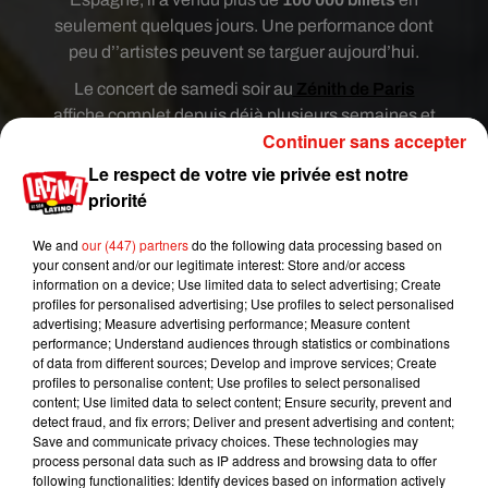
seulement quelques jours. Une performance dont
peu d’’artistes peuvent se targuer aujourd’hui.
Le concert de samedi soir au
Zénith de Paris
affiche complet depuis déjà plusieurs semaines et
Continuer sans accepter
les petits chanceux qui ont déjà leur place
peuvent s’attendre à un show exceptionnel. La
Le respect de votre vie privée est notre
semaine dernière en Espagne, Maluma a en effet
priorité
conquis son public avec des concerts réglés
We and
our (447) partners
do the following data processing based on
comme des shows à l’américaine. Il y avait aussi
your consent and/or our legitimate interest: Store and/or access
beaucoup d’émotion et de contacts entre la star et
information on a device; Use limited data to select advertising; Create
les fans présents dans la salle. Pour le contact,
profiles for personalised advertising; Use profiles to select personalised
advertising; Measure advertising performance; Measure content
avouons que Maluma n’a pas son pareil. Il joue
performance; Understand audiences through statistics or combinations
beaucoup avec ses fans via
les réseaux sociaux
of data from different sources; Develop and improve services; Create
mais sait aussi démontrer beaucoup de chaleur
profiles to personalise content; Use profiles to select personalised
content; Use limited data to select content; Ensure security, prevent and
lorsqu’il rencontre physiquement ses admirateurs
detect fraud, and fix errors; Deliver and present advertising and content;
et admiratrices. Sur scène à Madrid, il a aussi
Save and communicate privacy choices. These technologies may
beaucoup donné de sa personne et assumé sa
process personal data such as IP address and browsing data to offer
following functionalities: Identify devices based on information actively
réputation de beau gosse en changeant plusieurs