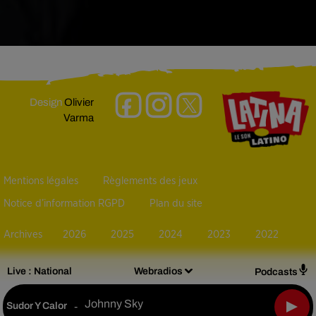
Design
Olivier
Varma
Mentions légales
Règlements des jeux
Notice d’information RGPD
Plan du site
Archives
2026
2025
2024
2023
2022
Live :
National
Webradios
Podcasts
Johnny Sky
Sudor Y Calor
-