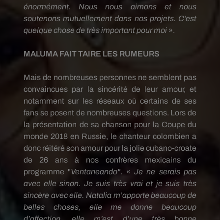
énormément.
Nous nous aimons et nous
soutenons mutuellement dans nos projets.
C’est
quelque chose de très important pour moi
».
MALUMA
FAIT TAIRE LES RUMEURS
Mais de nombreuses personnes ne semblent pas
convaincues par la sincérité de leur amour, et
notamment sur les réseaux où certains de ses
fans se posent de nombreuses questions.
Lors de
la présentation de sa chanson pour la Coupe du
monde 2018 en Russie, le chanteur colombien a
donc réitéré son amour pour
la jolie
cubano-croate
de 26 ans à nos confrères mexicains du
programme
"
Ventaneando"
.
«
Je ne serais pas
avec elle sinon.
Je suis très vrai et je suis très
sincère avec elle.
Natalia m’apporte beaucoup de
belles choses, elle me donne beaucoup
d’
affection
, elle m’est d’une très bonne