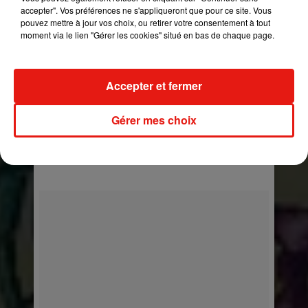
accepter". Vos préférences ne s'appliqueront que pour ce site. Vous
pouvez mettre à jour vos choix, ou retirer votre consentement à tout
moment via le lien "Gérer les cookies" situé en bas de chaque page.
Accepter et fermer
Papi y mami �x�
Gérer mes choix
Une publication partagée par
Julieta
(@princesajulieta) le
4 M