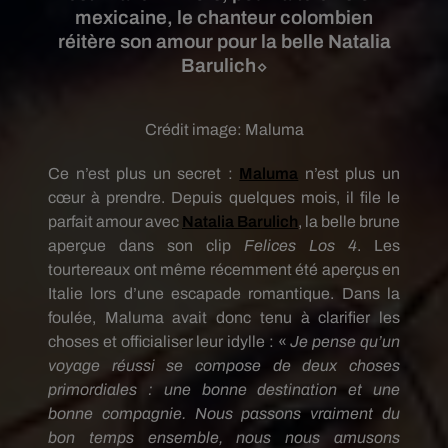
mexicaine, le chanteur colombien
réitère son amour pour la belle Natalia
Barulich⬦
Crédit image:
Maluma
Ce n’est plus un secret :
Maluma
n’est plus un
cœur à prendre.
Depuis quelques mois, il file le
parfait amour avec
Natalia
Barulich
, la belle brune
aperçue dans son clip
Felices
Los
4
.
Les
tourtereaux ont même récemment été aperçus en
Italie lors d’une escapade romantique.
Dans la
foulée,
Maluma
avait donc tenu à clarifier les
choses et officialiser leur idylle :
«
Je pense qu’un
voyage réussi se compose de deux choses
primordiales :
une bonne destination et une
bonne compagnie.
Nous passons vraiment du
bon temps ensemble, nous nous amusons