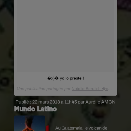
�x}� yo lo preste !
Une publication partagée par
Ναtαlία Bαrulίch �xR�
(@natali
Publié : 22 mars 2018 à 11h45 par Aurélie AMCN
Mundo Latino
Au Guatemala, le volcan de