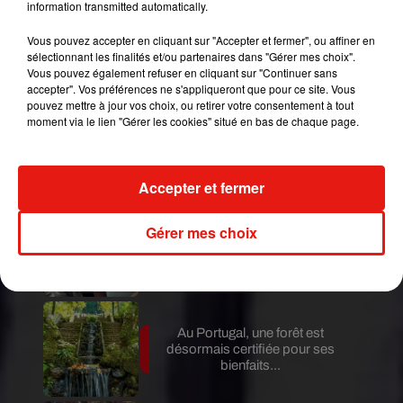
information transmitted automatically.
adorait. C’est ce qu’on appelle parler sous la
torture !
Vous pouvez accepter en cliquant sur "Accepter et fermer", ou affiner en
sélectionnant les finalités et/ou partenaires dans "Gérer mes choix".
Publié : 29 mai 2017 à 15h39 par Ludo
Vous pouvez également refuser en cliquant sur "Continuer sans
Mundo Latino
accepter". Vos préférences ne s'appliqueront que pour ce site. Vous
pouvez mettre à jour vos choix, ou retirer votre consentement à tout
moment via le lien "Gérer les cookies" situé en bas de chaque page.
Au Guatemala, le volcan de
Fuego entre en éruption
Accepter et fermer
Gérer mes choix
Benny Blanco invite Selena
Gomez et Becky G sur son
nouveau single
Au Portugal, une forêt est
désormais certifiée pour ses
bienfaits...