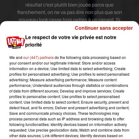
résultat c’est plutôt bien jouée parce que
franchement, on ne va pas dire non plus que son
nouveau look casse trois pattes à un canard. Si
Continuer sans accepter
vous voulez contacter Cristina Cordula pour lui
demander son avis ne vous privez-pas surtout.
Le respect de votre vie privée est notre
priorité
Reconnaissons tout de même que dans les
jeunes artistes actuels, Maluma n’a pas son pareil
We and
our (447) partners
do the following data processing based on
pour mettre en scène sa vie privée et sa carrière
your consent and/or our legitimate interest: Store and/or access
musicale. Pour ce surprenant changement de
information on a device; Use limited data to select advertising; Create
profiles for personalised advertising; Use profiles to select personalised
look il a choisi un de ses derniers concerts dans
la
advertising; Measure advertising performance; Measure content
ville de Mexico
. Et il a tout prévu pour satisfaire
performance; Understand audiences through statistics or combinations
ses fans. Alors qu’il avait déjà chanté à peu près la
of data from different sources; Develop and improve services; Create
profiles to personalise content; Use profiles to select personalised
moitié de ses chansons Maluma a fait monter une
content; Use limited data to select content; Ensure security, prevent and
jeune femme sur scène et lui a donné un petit
detect fraud, and fix errors; Deliver and present advertising and content;
baiser sur la bouche devant le public en délire.
Save and communicate privacy choices. These technologies may
process personal data such as IP address and browsing data to offer
Après l’avoir embrassé, le chanteur lui a demandé
following functionalities: Identify devices based on information actively
ce qu’elle pensait de son nouveau look … et
requested; Use precise geolocation data; Match and combine data from
forcément sous le charme la fan a déclaré qu’elle
other data sources; Link different devices; Identify devices based on