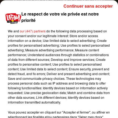
plutôt bien, aujourd’hui, tu es beau et tes cheveux
Continuer sans accepter
aussi !
»,
« Tu ne ressembles plus du tout à ça
Le respect de votre vie privée est notre
!
»,
« Tu es beaucoup mieux aujourd’hui » « Un
priorité
très look ‘’
Britney
’’…
»,
« Très années
2000s
!!!
» «
Comme le vin, tu deviens meilleur au fil des
We and
our (447) partners
do the following data processing based on
your consent and/or our legitimate interest: Store and/or access
années », «
Waouh
, tu as tellement changé !
Mais
information on a device; Use limited data to select advertising; Create
tu as toujours la même humilité »
.
D’autres
profiles for personalised advertising; Use profiles to select personalised
internautes sont cependant plus nostalgiques :
«
advertising; Measure advertising performance; Measure content
performance; Understand audiences through statistics or combinations
Je préférais tes cheveux avant et tes ballades
of data from different sources; Develop and improve services; Create
aussi », « Ta meilleure période en tous points !
»,
«
profiles to personalise content; Use profiles to select personalised
Je te préfère comme ça, nettement plus
content; Use limited data to select content; Ensure security, prevent and
detect fraud, and fix errors; Deliver and present advertising and content;
qu’aujourd’hui
».
Save and communicate privacy choices. These technologies may
process personal data such as IP address and browsing data to offer
following functionalities: Identify devices based on information actively
requested; Use precise geolocation data; Match and combine data from
other data sources; Link different devices; Identify devices based on
information transmitted automatically.
Vous pouvez accepter en cliquant sur "Accepter et fermer", ou affiner en
sélectionnant les finalités et/ou partenaires dans "Gérer mes choix".