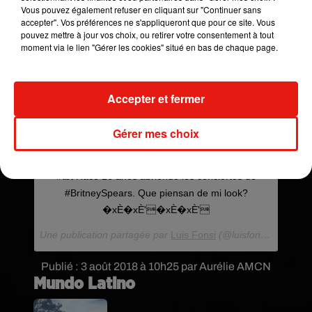
Vous pouvez également refuser en cliquant sur "Continuer sans
accepter". Vos préférences ne s'appliqueront que pour ce site. Vous
pouvez mettre à jour vos choix, ou retirer votre consentement à tout
moment via le lien "Gérer les cookies" situé en bas de chaque page.
Accepter et fermer
Gérer mes choix
#tbt Hace 16 años abriendo los conciertos de
#BritneySpears. Que piensan de mi look?
�xÈ�xÈ‍'️�xÈ�xÈ‍'️
Une publication partagée par
Luis Fonsi
(@luisfonsi) le
2 Aoû
Publié : 3 août 2018 à 10h25 par Aurélie AMCN
Mundo Latino