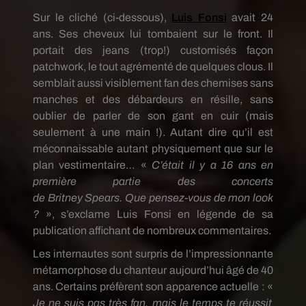
Sur le cliché
(ci-dessous)
,
Luis
Fonsi
avait 24
ans.
Ses cheveux lui tombaient sur le front.
Il
portait des jeans
(trop!)
customisés
façon
patchwork, le tout agrémenté de quelques clous.
Il
semblait aussi visiblement fan des chemises sans
manches et des débardeurs en résille, sans
oublier de parler de son gant en cuir
(mais
seulement à une main !)
.
Autant dire qu’il est
méconnaissable autant physiquement que sur le
plan vestimentaire…
«
C’était il y a 16 ans en
première partie des concerts
de
Britney
Spears
.
Que pensez-vous de mon look
?
»,
s’exclame Luis
Fonsi
en légende de sa
publication affichant de nombreux commentaires.
Les internautes sont surpris de l’impressionnante
métamorphose du chanteur aujourd’hui âgé de 40
ans.
Certains préfèrent son apparence actuelle :
«
Je
ne suis pas très fan, mais le temps te réussit