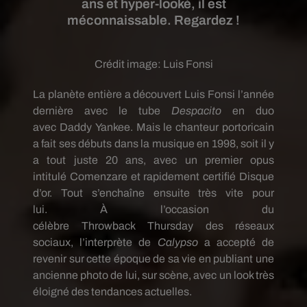
ans et hyper-looké, il est
méconnaissable. Regardez !
Crédit image:
Luis Fonsi
La planète entière a découvert Luis
Fonsi
l’année
dernière avec le tube
Despacito
en duo
avec
Daddy
Yankee.
Mais
le chanteur portoricain
a fait ses débuts dans la musique en 1998, soit il y
a tout juste 20 ans, avec un premier opus
intitulé
Comenzare
et rapidement certifié Disque
d’or.
Tout s’enchaîne ensuite très vite pour
lui.
À
l’occasion du
célèbre
Throwback
Thursday
des réseaux
sociaux, l’interprète de
Calypso
a accepté de
revenir sur cette époque de sa vie en publiant une
ancienne photo de lui, sur scène, avec un look très
éloigné des tendances actuelles.