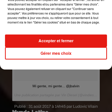
sélectionnant les finalités et/ou partenaires dans "Gérer mes choix".
chanter « Mi Gente ». Alors star ou pas, si vous
Vous pouvez également refuser en cliquant sur "Continuer sans
aussi vous craquez pour ce titre, n’hésitez-pas à
accepter". Vos préférences ne s'appliqueront que pour ce site. Vous
balancer votre petite vidéo !
pouvez mettre à jour vos choix, ou retirer votre consentement à tout
moment via le lien "Gérer les cookies" situé en bas de chaque page.
Accepter et fermer
Gérer mes choix
Mi gente, mi gente... @jbalvin
Une publication partagée par Vin Diesel (@vindiesel) le
26 Ao
Publié : 31 août 2017 à 14h45 par Ludovic Vilain