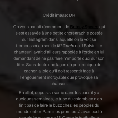
Crédit image:
DR
On vous parlait récemment de
Britney Spears
qui
s’est essayée à une petite chorégraphie postée
sur Instagram dans laquelle on la voit se
trémousser au son de
Mi Gente
de J Balvin. Le
chanteur l’avait d’ailleurs rappelée à l’ordre en lui
demandant de ne pas faire n’importe quoi sur son
titre. Sans doute une façon un peu ironique de
cacher la joie qu’il doit ressentir face à
l’engouement incroyable que provoque sa
chanson.
En effet, depuis sa sortie dans les bacs il y a
quelques semaines, le tube du colombien n’en
finit pas de faire le buzz chez les peoples du
monde entier. Parmi les premiers à avoir posté
une vidéo au son de Mi Gente le footballeur