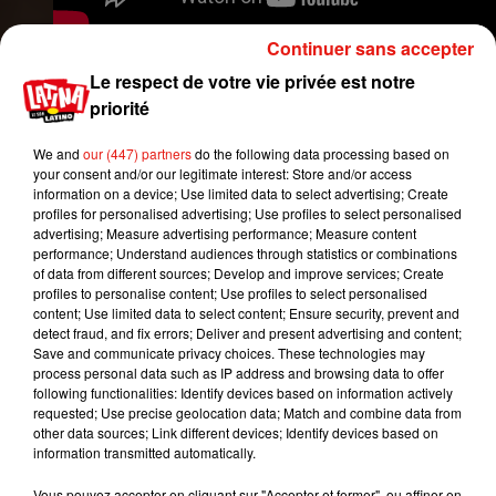
Continuer sans accepter
Il semble donc que J Balvin soit en train de réussir
Le respect de votre vie privée est notre
un coup de maître, à savoir donner un coup d’arrêt
priorité
au succès de
Despacito
. En même temps, avec la
petite brouille qui couve en ce moment entre
Luis
We and
our (447) partners
do the following data processing based on
your consent and/or our legitimate interest: Store and/or access
Fonsi et Daddy Yankee
, il va avoir la tâche
information on a device; Use limited data to select advertising; Create
facilitée.
profiles for personalised advertising; Use profiles to select personalised
advertising; Measure advertising performance; Measure content
Et les stars continuent donc de lui donner un coup
performance; Understand audiences through statistics or combinations
de main en reprenant de plus en plus « Mi Gente »
of data from different sources; Develop and improve services; Create
dans diverses publications sur les réseaux
profiles to personalise content; Use profiles to select personalised
content; Use limited data to select content; Ensure security, prevent and
sociaux. Dernière en date, le DJ français
David
detect fraud, and fix errors; Deliver and present advertising and content;
Guetta
,
qui s’est permis de remixer à sa sauce la
Save and communicate privacy choices. These technologies may
chanson de J Balvin avant de se filmer avec son
process personal data such as IP address and browsing data to offer
following functionalities: Identify devices based on information actively
public en train de se déchaîner sur ce nouveau
requested; Use precise geolocation data; Match and combine data from
rythme.
other data sources; Link different devices; Identify devices based on
information transmitted automatically.
Récemment, l’acteur
Vin Diesel
, s’est également
filmé en voiture avec ses deux fils en train de
Vous pouvez accepter en cliquant sur "Accepter et fermer", ou affiner en