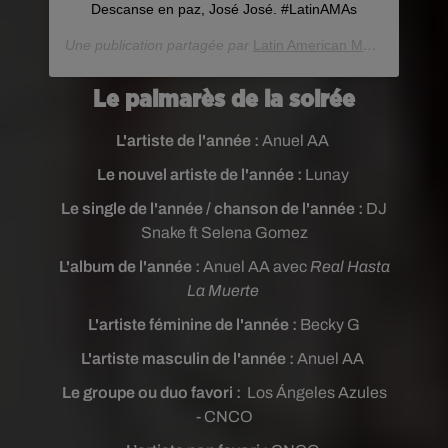
Descanse en paz, José José. #LatinAMAs
Une publication partagée par
Latin American Music Awards
(
Le palmarès de la soirée
L'artiste de l'année :
Anuel AA
Le nouvel artiste de l'année :
Lunay
Le single de l'année / chanson de l'année :
DJ
Snake ft Selena Gomez
L'album de l'année :
Anuel AA avec
Real Hasta
La Muerte
L'artiste féminine de l'année :
Becky G
L'artiste masculin de l'année :
Anuel AA
Le groupe ou duo favori :
Los Ángeles Azules
- CNCO