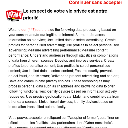
Continuer sans accepter
Voir cette publication sur Instagram
Le respect de votre vie privée est notre
Anuel AA , Ozuna & Daddy Yankee cierran la
priorité
noche de los #LatinAMAs con mucha energía.
�aÈxÈx�
We and
our (447) partners
do the following data processing based on
Une publication partagée par
Latin American Music Awards
(
your consent and/or our legitimate interest: Store and/or access
information on a device; Use limited data to select advertising; Create
profiles for personalised advertising; Use profiles to select personalised
advertising; Measure advertising performance; Measure content
performance; Understand audiences through statistics or combinations
of data from different sources; Develop and improve services; Create
profiles to personalise content; Use profiles to select personalised
content; Use limited data to select content; Ensure security, prevent and
detect fraud, and fix errors; Deliver and present advertising and content;
Save and communicate privacy choices. These technologies may
process personal data such as IP address and browsing data to offer
following functionalities: Identify devices based on information actively
requested; Use precise geolocation data; Match and combine data from
other data sources; Link different devices; Identify devices based on
information transmitted automatically.
Vous pouvez accepter en cliquant sur "Accepter et fermer", ou affiner en
Voir cette publication sur Instagram
sélectionnant les finalités et/ou partenaires dans "Gérer mes choix".
Vous pouvez également refuser en cliquant sur "Continuer sans
Anuel AA es el ganador de la categoría "Artista