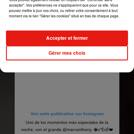
accepter". Vos préférences ne s'appliqueront que pour ce site. Vous
Favorito Masculino" en #LatinAMAs. �x�
pouvez mettre à jour vos choix, ou retirer votre consentement à tout
�xÈx� @anuel_2blea
moment via le lien "Gérer les cookies" situé en bas de chaque page.
Une publication partagée par
Latin American Music Awards
(
Accepter et fermer
Gérer mes choix
Voir cette publication sur Instagram
Uno de los momentos más especiales de la
noche, con el grande @marcanthony. �x"ÈxÈ❤️