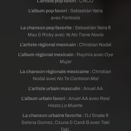
L’artiste pop favori :
CNCO
L’album pop favori :
Sebastián Yatra
avec
Fantasía
La chanson pop favorite :
Sebastián Yatra ft
Mau & Ricky avec
Ya No Tiene Novio
L’artiste régional mexicain :
Christian Nodal
L’album régional mexicain :
Raymix avec
Oye
Mujer
La chanson régionale mexicaine :
Christian
Nodal avec
No Te Contaron Mal
L’artiste urbain masculin :
Anuel AA
L’album urbain favori :
Anuel AA avec
Real
Hasta La Muerte
La chanson urbaine favorite :
DJ Snake ft
Selena Gomez, Ozuna & Cardi B avec
Taki
Taki