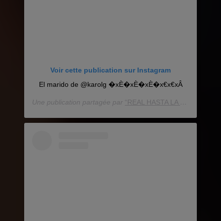
Voir cette publication sur Instagram
El marido de @karolg �xÈ�xÈ�xÈ�x€x€xÂ
Une publication partagée par
“REAL HASTA LA MUERTE”
(@