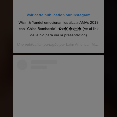
Voir cette publication sur Instagram
Wisin & Yandel emocionan los #LatinAMAs 2019
con “Chica Bombastic”. �x�}�x� (Ve al link
de la bio para ver la presentación)
Une publication partagée par
Latin American Music Awards
(