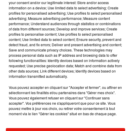
your consent and/or our legitimate interest: Store and/or access
information on a device; Use limited data to select advertising; Create
profiles for personalised advertising; Use profiles to select personalised
Wrote, deleted and re wrote this like 5 times... Still
advertising; Measure advertising performance; Measure content
not sure what exactly or how much I want to
performance; Understand audiences through statistics or combinations
of data from different sources; Develop and improve services; Create
share... However it’s so important to me for the
profiles to personalise content; Use profiles to select personalised
people in South Africa, a place that has
content; Use limited data to select content; Ensure security, prevent and
tremendous meaning to me and that has given me
detect fraud, and fix errors; Deliver and present advertising and content;
Save and communicate privacy choices. These technologies may
SO SO MUCH, to know why I won’t be performing
process personal data such as IP address and browsing data to offer
at Afro Punk this NYE. The past five months I have
following functionalities: Identify devices based on information actively
been quietly treating, and working through an
requested; Use precise geolocation data; Match and combine data from
other data sources; Link different devices; Identify devices based on
Autonomic Disorder. It been a journey that hasn’t
information transmitted automatically.
been easy on me... Sometimes I feel cool, and
other times not so cool at all. It’s a complicated
Vous pouvez accepter en cliquant sur "Accepter et fermer", ou affiner en
sélectionnant les finalités et/ou partenaires dans "Gérer mes choix".
diagnoses , and I’m still learning so much myself,
Vous pouvez également refuser en cliquant sur "Continuer sans
but right now, my doctors are not clearing me for
accepter". Vos préférences ne s'appliqueront que pour ce site. Vous
such an extended lengthy flight, and doing a
pouvez mettre à jour vos choix, ou retirer votre consentement à tout
moment via le lien "Gérer les cookies" situé en bas de chaque page.
rigorous show right after. I can’t put into words how
saddened and sorry I am that I am unable to
perform for you guys this NYE, there is simply no