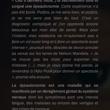
«
Ces 5 derniers mois, j’ai secrètement lutté et
soigné une
dysautonomie
.
Cette expérience n’a
pas été facile.
Parfois, je me sens bien, et parfois,
je ne me sens pas bien du tout.
C’est un
diagnostic compliqué et j’en apprends encore
beaucoup sur mon état de santé.
Mais pour
l’instant, mes médecins ne m’autorisent pas à
faire un vol aussi long et à faire un spectacle aussi
intense
», poursuit-elle, désolée de devoir annuler
sa venue sur les terres de Nelson Mandela.
« Je
ne trouve pas les mots pour exprimer ma
tristesse
(…)
, mais je vous donne ma parole, je
reviendrai à l’Afro Punk pour donner un spectacle
»
, promet-elle ensuite.
La
dysautonomie
est une maladie qui se
manifeste par un dérèglement global du système
nerveux
dont les symptômes sont une intense
fatigue, des malaises ou encore des vertiges et
des crises de panique.