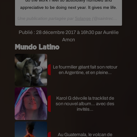
appreciative to be doing next year. It gives me life.
Une publication partagée par
Solange
(@saintrecords) le
27 
Publié : 28 décembre 2017 à 16h30 par Aurélie
Amcn
Mundo Latino
Le fourmilier géant fait son retour
en Argentine, et en pleine...
Karol G dévoile la tracklist de
son nouvel album… avec des
invités...
Au Guatemala, le volcan de