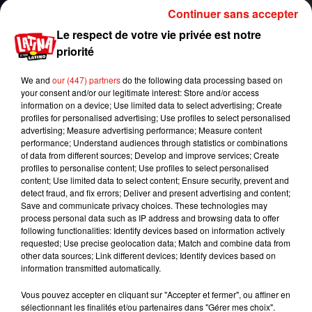
à la SNCF et ne résultent ni de cause externe
Continuer sans accepter
(colis abandonné, intempérie), ni d'un problème
Le respect de votre vie privée est notre
d'infrastructure. C'est bien l'organisation en elle-
priorité
même de la SNCF qui est en cause.
We and
our (447) partners
do the following data processing based on
L'UFC-Que Choisir réclame désormais une
your consent and/or our legitimate interest: Store and/or access
meilleure indemnisation pour les usagers des
information on a device; Use limited data to select advertising; Create
trains régionaux. Sur 18 conventions TER
profiles for personalised advertising; Use profiles to select personalised
advertising; Measure advertising performance; Measure content
régionales signées, seulement 7 ont instauré un
performance; Understand audiences through statistics or combinations
dispositif de remboursement automatique sur
of data from different sources; Develop and improve services; Create
l'abonnement en cas de retards fréquents.
profiles to personalise content; Use profiles to select personalised
content; Use limited data to select content; Ensure security, prevent and
La SNCF fait savoir qu'elle conteste les méthodes
detect fraud, and fix errors; Deliver and present advertising and content;
de calcul de l'UFC que choisir et elle affirme que la
Save and communicate privacy choices. These technologies may
process personal data such as IP address and browsing data to offer
régularité des trains s'améliore depuis un an.
following functionalities: Identify devices based on information actively
requested; Use precise geolocation data; Match and combine data from
Publié : 20 décembre 2017 à 8h37 par Mikaà«l
other data sources; Link different devices; Identify devices based on
Livret
information transmitted automatically.
Mundo Latino
Vous pouvez accepter en cliquant sur "Accepter et fermer", ou affiner en
sélectionnant les finalités et/ou partenaires dans "Gérer mes choix".