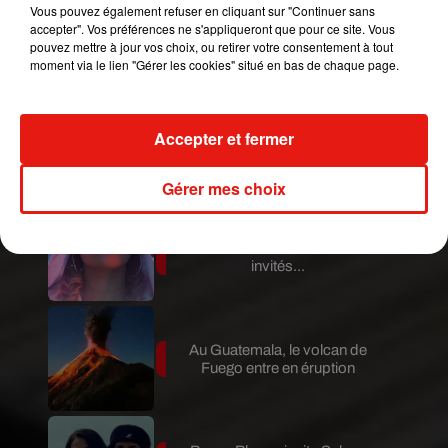
Vous pouvez également refuser en cliquant sur "Continuer sans
Guatemala : l'éruption du volcan
accepter". Vos préférences ne s'appliqueront que pour ce site. Vous
de Fuego est terminée
pouvez mettre à jour vos choix, ou retirer votre consentement à tout
moment via le lien "Gérer les cookies" situé en bas de chaque page.
Le fourmilier géant fait son retour
Accepter et fermer
en Argentine, et en pleine...
Gérer mes choix
Karol G dévoile la tracklist de
son nouvel album… avec des
invités...
Au Guatemala, le volcan de
Fuego entre en éruption