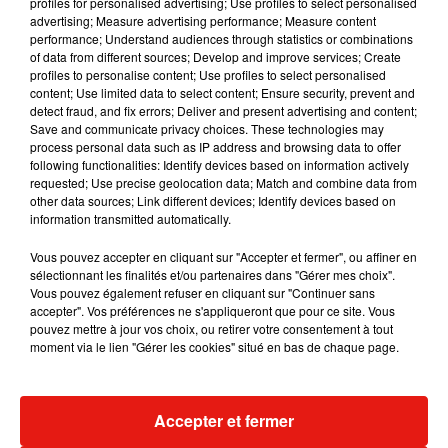
profiles for personalised advertising; Use profiles to select personalised
Publié : 3 janvier 2018 à 11h27 par Clément
advertising; Measure advertising performance; Measure content
performance; Understand audiences through statistics or combinations
Gwizdz
of data from different sources; Develop and improve services; Create
Mundo Latino
profiles to personalise content; Use profiles to select personalised
content; Use limited data to select content; Ensure security, prevent and
detect fraud, and fix errors; Deliver and present advertising and content;
Save and communicate privacy choices. These technologies may
Guatemala : l'éruption du volcan
process personal data such as IP address and browsing data to offer
de Fuego est terminée
following functionalities: Identify devices based on information actively
requested; Use precise geolocation data; Match and combine data from
other data sources; Link different devices; Identify devices based on
information transmitted automatically.
Le fourmilier géant fait son retour
Vous pouvez accepter en cliquant sur "Accepter et fermer", ou affiner en
en Argentine, et en pleine...
sélectionnant les finalités et/ou partenaires dans "Gérer mes choix".
Vous pouvez également refuser en cliquant sur "Continuer sans
accepter". Vos préférences ne s'appliqueront que pour ce site. Vous
pouvez mettre à jour vos choix, ou retirer votre consentement à tout
moment via le lien "Gérer les cookies" situé en bas de chaque page.
Karol G dévoile la tracklist de
son nouvel album… avec des
invités...
Accepter et fermer