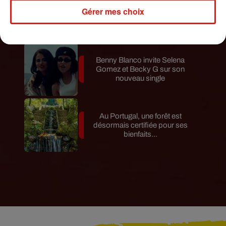
Au Guatemala, le volcan de
Gérer mes choix
Fuego entre en éruption
Benny Blanco invite Selena
Gomez et Becky G sur son
nouveau single
Au Portugal, une forêt est
désormais certifiée pour ses
bienfaits...