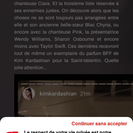
chanteuse Ciara.
Et la troisième liste réservée à
ses ennemies jurées.
On découvre alors que les
choses ne se sont toujours pas arrangées entre
elle et son ancienne belle-sœur
Blac
Chyna
, ou
encore avec la chanteuse Pink, la présentatrice
Wendy Williams, Sharon
Osbourne
et encore
moins avec Taylor Swift.
Ces dernières recevront
tout de même un exemplaire du parfum BFF de
Kim Kardashian pour la Saint-Valentin. Quelle
jolie attention...
Continuer sans accepter
Le respect de votre vie privée est notre